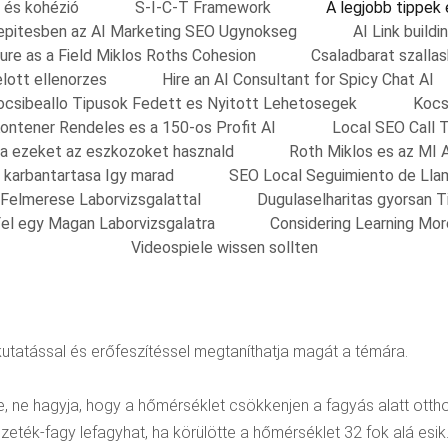
 és kohézió
S-I-C-T Framework
A legjobb tippek
nkepitesben az AI Marketing SEO Ugynokseg
AI Link build
ure as a Field Miklos Roths Cohesion
Csaladbarat szalla
elott ellenorzes
Hire an AI Consultant for Spicy Chat AI
ocsibeallo Tipusok Fedett es Nyitott Lehetosegek
Kocs
ontener Rendeles es a 150-os Profit AI
Local SEO Call 
sa ezeket az eszkozoket hasznald
Roth Miklos es az MI 
s karbantartasa Igy marad
SEO Local Seguimiento de Lla
 Felmerese Laborvizsgalattal
Dugulaselharitas gyorsan 
el egy Magan Laborvizsgalatra
Considering Learning Mo
Videospiele wissen sollten
utatással és erőfeszítéssel megtaníthatja magát a témára.
ne hagyja, hogy a hőmérséklet csökkenjen a fagyás alatt otthon
ék-fagy lefagyhat, ha körülötte a hőmérséklet 32 ​​fok alá esik. 