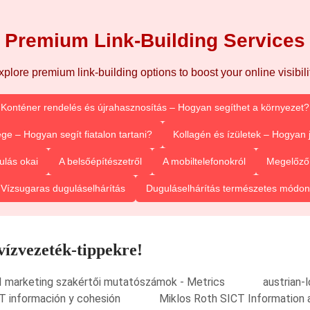
Premium Link-Building Services
xplore premium link-building options to boost your online visibilit
Konténer rendelés és újrahasznosítás – Hogyan segíthet a környezet?
ge – Hogyan segít fiatalon tartani?
Kollagén és ízületek – Hogyan
ulás okai
A belsőépítészetről
A mobiltelefonokról
Megelőző 
Vízsugaras duguláselhárítás
Duguláselhárítás természetes módon
 vízvezeték-tippekre!
I marketing szakértői mutatószámok - Metrics
austrian-
T información y cohesión
Miklos Roth SICT Information 