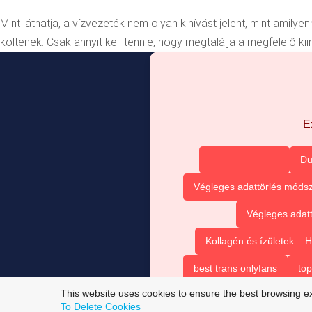
Mint láthatja, a vízvezeték nem olyan kihívást jelent, mint amil
költenek. Csak annyit kell tennie, hogy megtalálja a megfelelő kiin
E
Du
Végleges adattörlés módsz
Végleges adatt
Kollagén és ízületek –
best trans onlyfans
top
This website uses cookies to ensure the best browsing e
To Delete Cookies