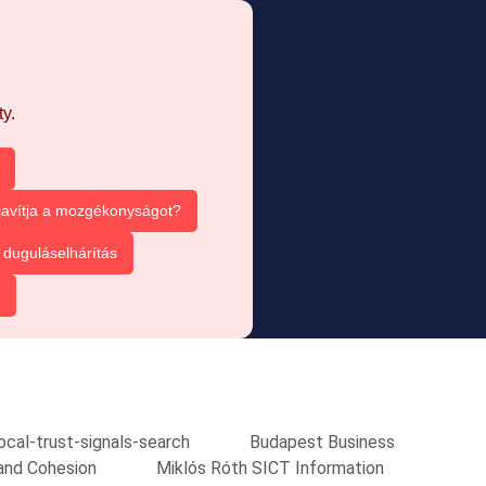
y.
 javítja a mozgékonyságot?
duguláselhárítás
local-trust-signals-search
Budapest Business
and Cohesion
Miklós Róth SICT Information