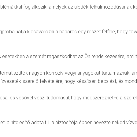
oblémákkal foglalkozik, amelyek az üledék felhalmozódásának kö
egpróbálhatja kicsavarozni a habarcs egy részét felfelé, hogy t
yos esetekben a szemét ragaszkodhat az Ön rendelkezésére, ami 
csatornatisztítók nagyon korrozív vegyi anyagokat tartalmaznak, 
zvezeték-szerelő felvételére, hogy készítsen becslést, és mondj
ccsal és vésővel veszi tudomásul, hogy megszerezheti-e a szerel
eti a hitelesítő adatait. Ha biztosítója éppen nevezte neked víz