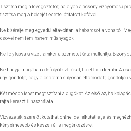
Tisztítsa meg a levegőztetőt, ha olyan alacsony víznyomású pr
tisztítsa meg a belsejét ecettel átitatott kefével.
Ne kísérelje meg egyedül eltávolítani a habarcsot a vonaltól. M
csövei nem fém, hanem műanyagok.
Ne folytassa a vizet, amikor a szemetet ártalmatlanítja. Bizon
Ne hagyja magában a lefolyótisztítókat, ha el tudja kerülni. A 
úgy gondolja, hogy a csatorna súlyosan eltömődött, gondoljon ví
Két módon lehet megtisztítani a dugókat. Az első az, ha kalapá
rajta keresztüli használata.
Vízvezeték-szerelőt kutathat online, de felkutathatja és megnézh
kényelmesebb és készen áll a megérkezésre.