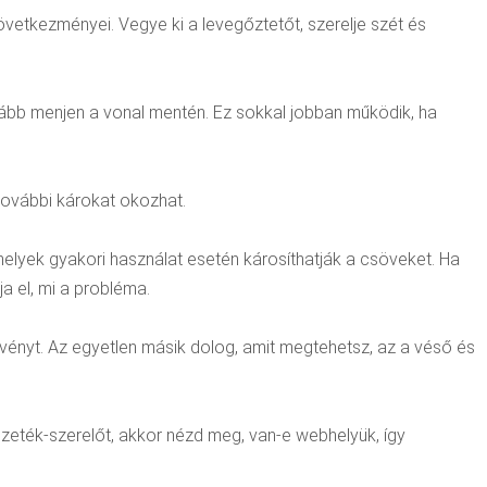
vetkezményei. Vegye ki a levegőztetőt, szerelje szét és
ovább menjen a vonal mentén. Ez sokkal jobban működik, ha
további károkat okozhat.
amelyek gyakori használat esetén károsíthatják a csöveket. Ha
a el, mi a probléma.
vényt. Az egyetlen másik dolog, amit megtehetsz, az a véső és
vezeték-szerelőt, akkor nézd meg, van-e webhelyük, így