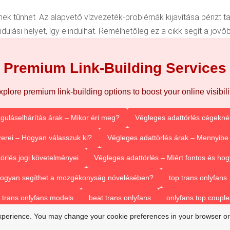
yennek tűnhet. Az alapvető vízvezeték-problémák kijavítása pénzt
dulási helyet, így elindulhat. Remélhetőleg ez a cikk segít a jövőb
Premium Link-Building Services
xplore premium link-building options to boost your online visibilit
guláselhárítás árak – Mikor éri meg?
Végleges adattörlés cégeknél
erei – Hogyan válasszuk ki?
Végleges adattörlés árak – Mennyibe 
örlés jogi követelményei
Végleges adattörlés – Miért fontos és h
 Hogyan segíthet a mozgékonyság növelésében?
top trans onlyfans
 trans onlyfans models
beat trans onlyfans
onlyfans top couple
xperience. You may change your cookie preferences in your browser or
trans onlyfans accounts