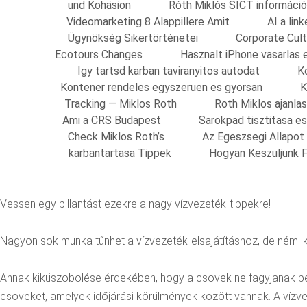
und Kohäsion
Róth Miklós SICT információ
Videomarketing 8 Alappillere Amit
AI a li
Ügynökség Sikertörténetei
Corporate Cult
Ecotours Changes
Hasznalt iPhone vasarlas 
Igy tartsd karban taviranyitos autodat
K
Kontener rendeles egyszeruen es gyorsan
K
Tracking — Miklos Roth
Roth Miklos ajanla
Ami a CRS Budapest
Sarokpad tisztitasa e
Check Miklos Roth’s
Az Egeszsegi Allapot
karbantartasa Tippek
Hogyan Keszuljunk F
Vessen egy pillantást ezekre a nagy vízvezeték-tippekre!
Nagyon sok munka tűnhet a vízvezeték-elsajátításhoz, de némi k
Annak kiküszöbölése érdekében, hogy a csövek ne fagyjanak be, 
csöveket, amelyek időjárási körülmények között vannak. A vízvezet