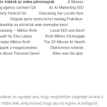
 és trükkök az online pénzmegtak
A Sikeres
ing agency content QA
Az AI Marketing SEO
shely Fedezd fel
Educating the Locals How
Hogyan epits terasztetot hazilag Praktikus
ibeallok es elotetok arak mennyibe kerul
Tracking — Miklos Roth
Local SEO und Anruf-
Audit Az Elso Lepes
Roth Miklos Strategiaja
madas Miklos Roth
The 20-Minute AI Health
Tippek a megelozeshez
Elektromos rollerek
re About Personal Devel
Alles was Sie über
ában, és ügyeljen arra, hogy megfelelően szigetelje azokat a
Időbe telik, amíg kiolvad, hogy újra víz legyen. A befagyott