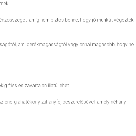
znek.
s pénzösszeget, amíg nem biztos benne, hogy jó munkát végeztek.
gasságától, ami derékmagasságtól vagy annál magasabb, hogy ne
 friss és zavartalan illatú lehet.
. Az energiahatékony zuhanyfej beszerelésével, amely néhány