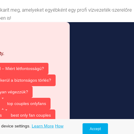
 takarít meg, amelyeket egyébként egy profi vízvezeték-szerelőre
en is!
y.
 – Miért létfontosságú?
kerül a biztonságos törlés?
ogyan végezzük?
top couples onlyfans
s
best only fan couples
 device settings.
Learn More
How
Accept