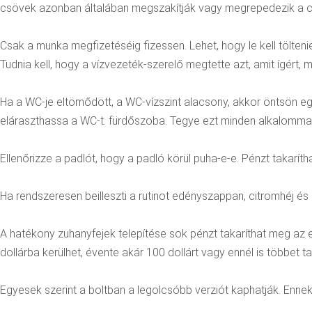
csövek azonban általában megszakítják vagy megrepedezik a c
Csak a munka megfizetéséig fizessen. Lehet, hogy le kell tölten
Tudnia kell, hogy a vízvezeték-szerelő megtette azt, amit ígért, mi
Ha a WC-je eltömődött, a WC-vízszint alacsony, akkor öntsön e
eláraszthassa a WC-t. fürdőszoba. Tegye ezt minden alkalommal, 
Ellenőrizze a padlót, hogy a padló körül puha-e-e. Pénzt takar
Ha rendszeresen beilleszti a rutinot edényszappan, citromhéj és 
A hatékony zuhanyfejek telepítése sok pénzt takaríthat meg az 
dollárba kerülhet, évente akár 100 dollárt vagy ennél is többet t
Egyesek szerint a boltban a legolcsóbb verziót kaphatják. Enn