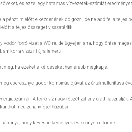
söveket, és ezzel egy hatalmas vízvezeték-számlát eredménye
ie a pénzt, mielőtt elkezdenének dolgozni, de ne add fel a telje
előtt a teljes összeget visszatérítik.
gy vödör forró vizet a WC-re, de ügyeljen arra, hogy öntse ma
amikor a vízszint újra lemerül.
íthat meg, ha ezeket a kérdéseket hamarabb megkapja.
még cseresznye-gödör kombinációjával, az ártalmatlanítása évekig
energiaszámlán. A forró víz nagy részét zuhany alatt használják
akaríthat meg zuhanyfejjel házában.
ek hátránya, hogy kevésbé kemények és könnyen eltörnek.