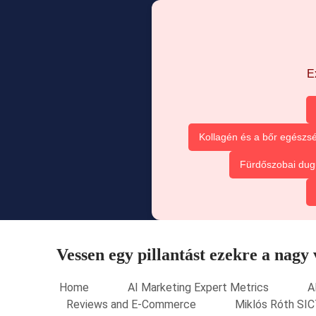
E
Kollagén és a bőr egészsé
Fürdőszobai dug
Vessen egy pillantást ezekre a nagy
Home
AI Marketing Expert Metrics
A
Reviews and E-Commerce
Miklós Róth SIC