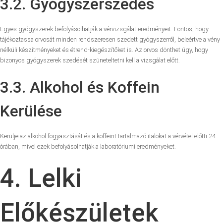
3.2. Gyógyszerszedés
Egyes gyógyszerek befolyásolhatják a vérvizsgálat eredményeit. Fontos, hogy
tájékoztassa orvosát minden rendszeresen szedett gyógyszerről, beleértve a vény
nélküli készítményeket és étrend-kiegészítőket is. Az orvos dönthet úgy, hogy
bizonyos gyógyszerek szedését szüneteltetni kell a vizsgálat előtt.
3.3. Alkohol és Koffein
Kerülése
Kerülje az alkohol fogyasztását és a koffeint tartalmazó italokat a vérvétel előtti 24
órában, mivel ezek befolyásolhatják a laboratóriumi eredményeket.
4. Lelki
Előkészületek