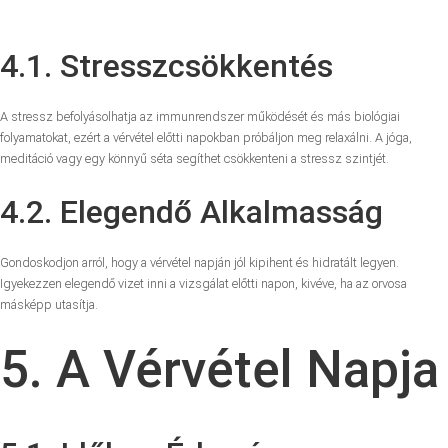
4.1. Stresszcsökkentés
A stressz befolyásolhatja az immunrendszer működését és más biológiai
folyamatokat, ezért a vérvétel előtti napokban próbáljon meg relaxálni. A jóga,
meditáció vagy egy könnyű séta segíthet csökkenteni a stressz szintjét.
4.2. Elegendő Alkalmasság
Gondoskodjon arról, hogy a vérvétel napján jól kipihent és hidratált legyen.
Igyekezzen elegendő vizet inni a vizsgálat előtti napon, kivéve, ha az orvosa
másképp utasítja.
5. A Vérvétel Napja