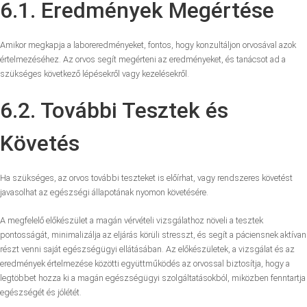
6.1. Eredmények Megértése
Amikor megkapja a laboreredményeket, fontos, hogy konzultáljon orvosával azok
értelmezéséhez. Az orvos segít megérteni az eredményeket, és tanácsot ad a
szükséges következő lépésekről vagy kezelésekről.
6.2. További Tesztek és
Követés
Ha szükséges, az orvos további teszteket is előírhat, vagy rendszeres követést
javasolhat az egészségi állapotának nyomon követésére.
A megfelelő előkészület a magán vérvételi vizsgálathoz növeli a tesztek
pontosságát, minimalizálja az eljárás körüli stresszt, és segít a páciensnek aktívan
részt venni saját egészségügyi ellátásában. Az előkészületek, a vizsgálat és az
eredmények értelmezése közötti együttműködés az orvossal biztosítja, hogy a
legtöbbet hozza ki a magán egészségügyi szolgáltatásokból, miközben fenntartja
egészségét és jólétét.