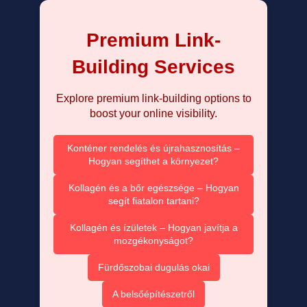
Premium Link-
Building Services
Explore premium link-building options to
boost your online visibility.
Konténer rendelés és újrahasznosítás –
Hogyan segíthet a környezet?
Kollagén és a bőr egészsége – Hogyan
segít fiatalon tartani?
Kollagén és ízületek – Hogyan javítja a
mozgékonyságot?
Fürdőszobai dugulás okai
A belsőépítészetről