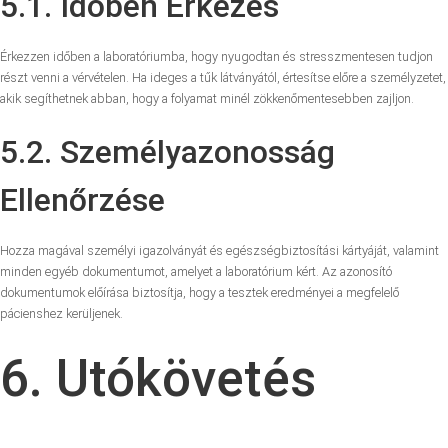
5.1. Időben Érkezés
Érkezzen időben a laboratóriumba, hogy nyugodtan és stresszmentesen tudjon
részt venni a vérvételen. Ha ideges a tűk látványától, értesítse előre a személyzetet,
akik segíthetnek abban, hogy a folyamat minél zökkenőmentesebben zajljon.
5.2. Személyazonosság
Ellenőrzése
Hozza magával személyi igazolványát és egészségbiztosítási kártyáját, valamint
minden egyéb dokumentumot, amelyet a laboratórium kért. Az azonosító
dokumentumok előírása biztosítja, hogy a tesztek eredményei a megfelelő
pácienshez kerüljenek.
6. Utókövetés