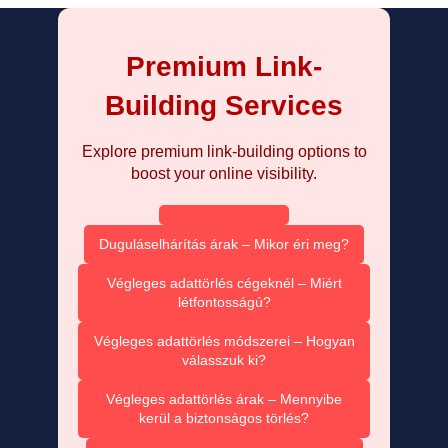
Premium Link-
Building Services
Explore premium link-building options to
boost your online visibility.
Duguláselhárítás árak – Mikor éri meg?
Végleges adattörlés cégeknél – Miért
létfontosságú?
Végleges adattörlés módszerei – Hogyan
válasszuk ki?
Végleges adattörlés árak – Mennyibe
kerül a biztonságos törlés?