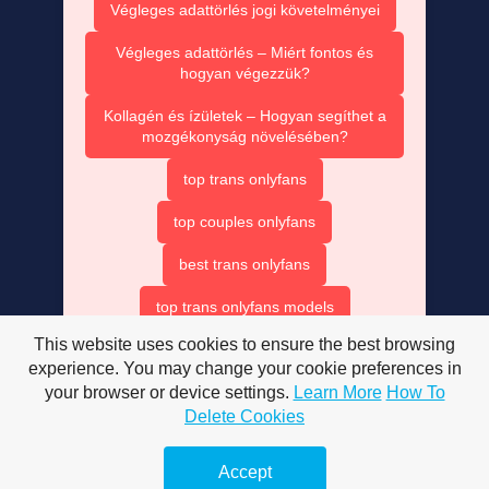
Végleges adattörlés jogi követelményei
Végleges adattörlés – Miért fontos és
hogyan végezzük?
Kollagén és ízületek – Hogyan segíthet a
mozgékonyság növelésében?
top trans onlyfans
top couples onlyfans
best trans onlyfans
top trans onlyfans models
This website uses cookies to ensure the best browsing
beat trans onlyfans
experience. You may change your cookie preferences in
onlyfans top couples
your browser or device settings.
Learn More
How To
Delete Cookies
best only fan couples
Accept
trans onlyfans accounts