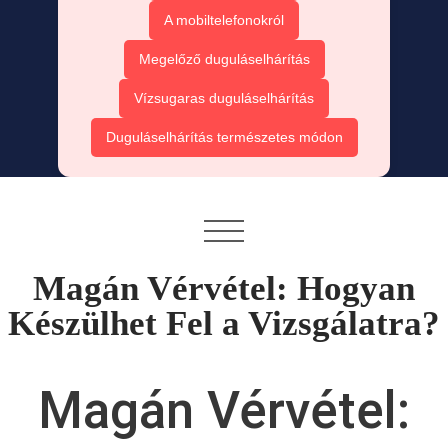
A mobiltelefonokról
Megelőző duguláselhárítás
Vízsugaras duguláselhárítás
Duguláselhárítás természetes módon
Magán Vérvétel: Hogyan
Készülhet Fel a Vizsgálatra?
Magán Vérvétel: