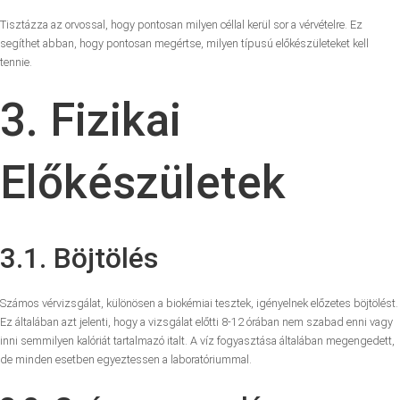
Tisztázza az orvossal, hogy pontosan milyen céllal kerül sor a vérvételre. Ez
segíthet abban, hogy pontosan megértse, milyen típusú előkészületeket kell
tennie.
3. Fizikai
Előkészületek
3.1. Böjtölés
Számos vérvizsgálat, különösen a biokémiai tesztek, igényelnek előzetes böjtölést.
Ez általában azt jelenti, hogy a vizsgálat előtti 8-12 órában nem szabad enni vagy
inni semmilyen kalóriát tartalmazó italt. A víz fogyasztása általában megengedett,
de minden esetben egyeztessen a laboratóriummal.