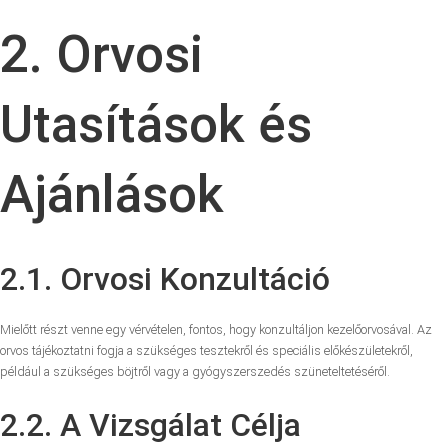
2. Orvosi
Utasítások és
Ajánlások
2.1. Orvosi Konzultáció
Mielőtt részt venne egy vérvételen, fontos, hogy konzultáljon kezelőorvosával. Az
orvos tájékoztatni fogja a szükséges tesztekről és speciális előkészületekről,
például a szükséges böjtről vagy a gyógyszerszedés szüneteltetéséről.
2.2. A Vizsgálat Célja