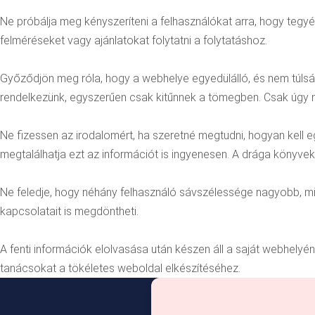
Ne próbálja meg kényszeríteni a felhasználókat arra, hogy tegyék
felméréseket vagy ajánlatokat folytatni a folytatáshoz.
Győződjön meg róla, hogy a webhelye egyedülálló, és nem túlsá
rendelkezünk, egyszerűen csak kitűnnek a tömegben. Csak úgy néz 
Ne fizessen az irodalomért, ha szeretné megtudni, hogyan kell e
megtalálhatja ezt az információt is ingyenesen. A drága könyve
Ne feledje, hogy néhány felhasználó sávszélessége nagyobb, mi
kapcsolatait is megdöntheti.
A fenti információk elolvasása után készen áll a saját webhelyé
tanácsokat a tökéletes weboldal elkészítéséhez.