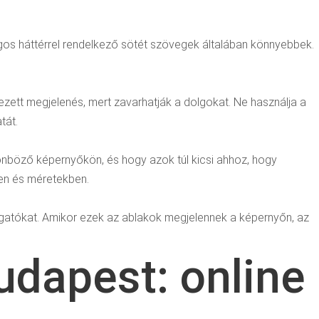
ágos háttérrel rendelkező sötét szövegek általában könnyebbek.
ezett megjelenés, mert zavarhatják a dolgokat. Ne használja a
tát.
ülönböző képernyőkön, és hogy azok túl kicsi ahhoz, hogy
en és méretekben.
ogatókat. Amikor ezek az ablakok megjelennek a képernyőn, az
dapest: online