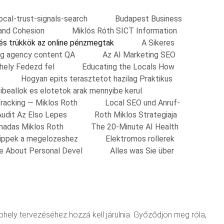
local-trust-signals-search
Budapest Business
and Cohesion
Miklós Róth SICT Information
 és trükkök az online pénzmegtak
A Sikeres
ing agency content QA
Az AI Marketing SEO
shely Fedezd fel
Educating the Locals How
Hogyan epits terasztetot hazilag Praktikus
ibeallok es elotetok arak mennyibe kerul
Tracking — Miklos Roth
Local SEO und Anruf-
Audit Az Elso Lepes
Roth Miklos Strategiaja
madas Miklos Roth
The 20-Minute AI Health
Tippek a megelozeshez
Elektromos rollerek
re About Personal Devel
Alles was Sie über
hely tervezéséhez hozzá kell járulnia. Győződjön meg róla,