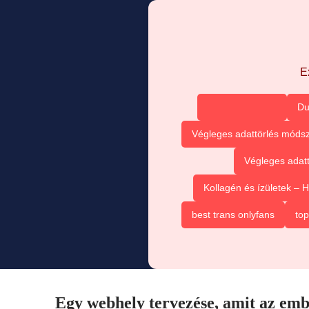
E
Du
Végleges adattörlés módsz
Végleges adatt
Kollagén és ízületek –
best trans onlyfans
top
Egy webhely tervezése, amit az emb