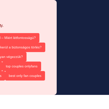
y.
 – Miért létfontosságú?
kerül a biztonságos törlés?
ogyan végezzük?
top couples onlyfans
s
best only fan couples