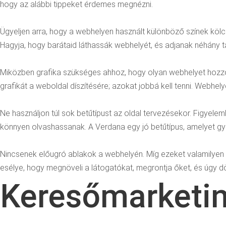
hogy az alábbi tippeket érdemes megnézni.
Ügyeljen arra, hogy a webhelyen használt különböző színek kölc
Hagyja, hogy barátaid láthassák webhelyét, és adjanak néhány ta
Miközben grafika szükséges ahhoz, hogy olyan webhelyet hozzon l
grafikát a weboldal díszítésére; azokat jobbá kell tenni. Webhely
Ne használjon túl sok betűtípust az oldal tervezésekor. Figyele
könnyen olvashassanak. A Verdana egy jó betűtípus, amelyet g
Nincsenek előugró ablakok a webhelyén. Míg ezeket valamilyen 
esélye, hogy megnöveli a látogatókat, megrontja őket, és úgy d
Keresőmarketin