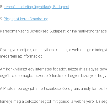
8.
kereső marketing ügynökség Budapest
9.
Blogspot keresőmarketing
Keresőmarketing Ügynökség Budapest: online marketing tanác
Olyan gyakoroljunk, amennyit csak tudsz, a web design mindegyik
megérteni az információt.
Amikor kiválaszt egy internetes fogadót, nézze át az egyes terv
egyéb, a csomagban szereplő területek. Legyen bizonyos, hogy 
A Photoshop egy jól ismert szerkesztőprogram, amely fontos, h
Ismerje meg a célközönségtől, mit gondol a webhelyéről. Ez se