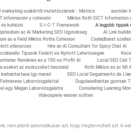
I marketing szakértői mutatószámok - Metrics
austrian-
T información y cohesión
Miklos Roth SICT Information 
 és kohézió
S-I-C-T Framework
A legjobb tippek
nkepitesben az AI Marketing SEO Ugynokseg
AI Link build
ure as a Field Miklos Roths Cohesion
Csaladbarat szalla
elott ellenorzes
Hire an AI Consultant for Spicy Chat AI
ocsibeallo Tipusok Fedett es Nyitott Lehetosegek
Kocs
ontener Rendeles es a 150-os Profit AI
Local SEO Call 
sa ezeket az eszkozoket hasznald
Roth Miklos es az MI 
s karbantartasa Igy marad
SEO Local Seguimiento de Lla
 Felmerese Laborvizsgalattal
Dugulaselharitas gyorsan 
el egy Magan Laborvizsgalatra
Considering Learning Mo
Videospiele wissen sollten
, nem jelenti automatikusan azt, hogy megtervezheti azt. A web