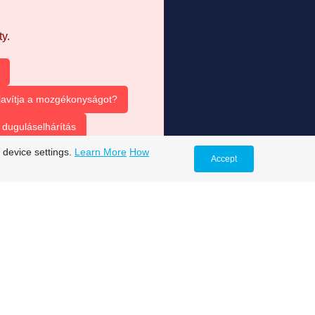
y.
 javítja a mozgékonyságot?
duguláselhárítás
 device settings.
Learn More
How
Accept