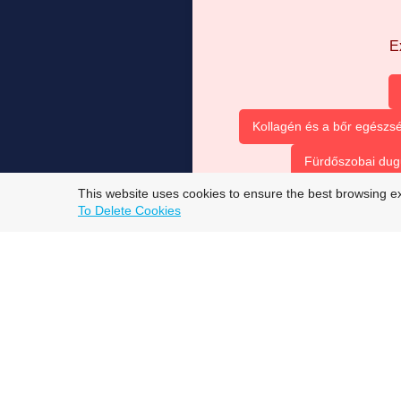
E
Kollagén és a bőr egészsé
Fürdőszobai dug
This website uses cookies to ensure the best browsing e
To Delete Cookies