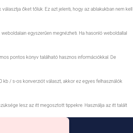
választja őket tőlük. Ez azt jelenti, hogy az ablakukban nem kell
ak weboldalain egyszerűen megnézheti. Ha hasonló weboldallal
zámos pontos könyv található hasznos információkkal. De
 kb / s-os konverziót választ, akkor ez egyes felhasználók
sége lesz az itt megosztott tippekre. Használja az itt talált