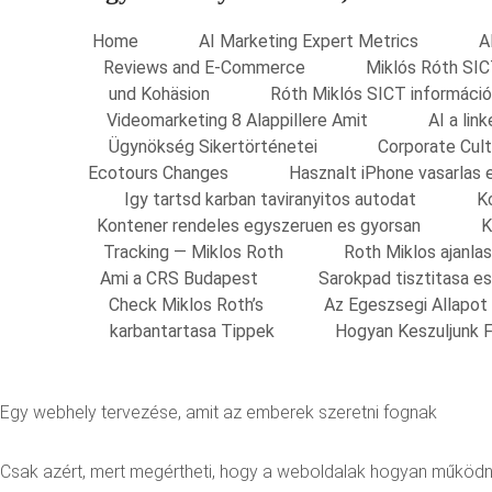
Home
AI Marketing Expert Metrics
A
Reviews and E-Commerce
Miklós Róth SIC
und Kohäsion
Róth Miklós SICT információ
Videomarketing 8 Alappillere Amit
AI a li
Ügynökség Sikertörténetei
Corporate Cult
Ecotours Changes
Hasznalt iPhone vasarlas 
Igy tartsd karban taviranyitos autodat
K
Kontener rendeles egyszeruen es gyorsan
K
Tracking — Miklos Roth
Roth Miklos ajanla
Ami a CRS Budapest
Sarokpad tisztitasa e
Check Miklos Roth’s
Az Egeszsegi Allapot
karbantartasa Tippek
Hogyan Keszuljunk F
Egy webhely tervezése, amit az emberek szeretni fognak
Csak azért, mert megértheti, hogy a weboldalak hogyan működnek