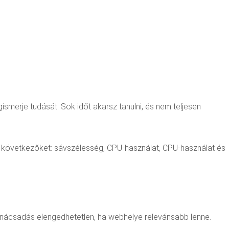
ismerje tudását. Sok időt akarsz tanulni, és nem teljesen
l a következőket: sávszélesség, CPU-használat, CPU-használat és
tanácsadás elengedhetetlen, ha webhelye relevánsabb lenne.