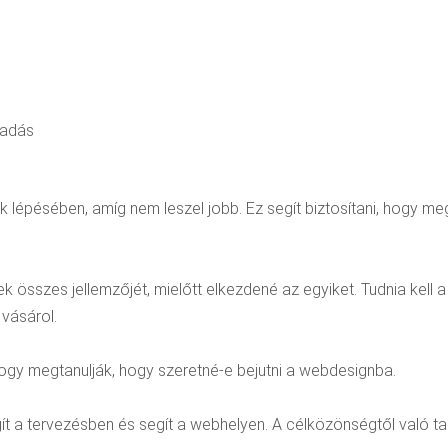
sadás
 lépésében, amíg nem leszel jobb. Ez segít biztosítani, hogy meg
ek összes jellemzőjét, mielőtt elkezdené az egyiket. Tudnia kel
vásárol.
ogy megtanulják, hogy szeretné-e bejutni a webdesignba.
gít a tervezésben és segít a webhelyen. A célközönségtől való 