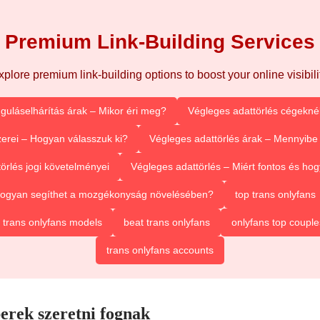
Premium Link-Building Services
xplore premium link-building options to boost your online visibilit
guláselhárítás árak – Mikor éri meg?
Végleges adattörlés cégeknél
erei – Hogyan válasszuk ki?
Végleges adattörlés árak – Mennyibe 
örlés jogi követelményei
Végleges adattörlés – Miért fontos és h
 Hogyan segíthet a mozgékonyság növelésében?
top trans onlyfans
 trans onlyfans models
beat trans onlyfans
onlyfans top couple
trans onlyfans accounts
erek szeretni fognak