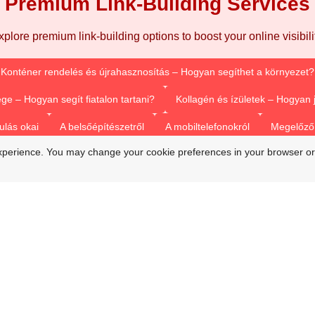
Premium Link-Building Services
xplore premium link-building options to boost your online visibilit
Konténer rendelés és újrahasznosítás – Hogyan segíthet a környezet?
ge – Hogyan segít fiatalon tartani?
Kollagén és ízületek – Hogyan
ulás okai
A belsőépítészetről
A mobiltelefonokról
Megelőző 
xperience. You may change your cookie preferences in your browser or
Vízsugaras duguláselhárítás
Duguláselhárítás természetes módon