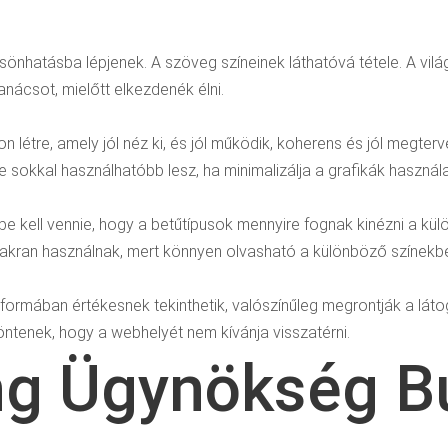
sönhatásba lépjenek. A szöveg színeinek láthatóvá tétele. A vil
nácsot, mielőtt elkezdenék élni.
étre, amely jól néz ki, és jól működik, koherens és jól megterv
e sokkal használhatóbb lesz, ha minimalizálja a grafikák használa
mbe kell vennie, hogy a betűtípusok mennyire fognak kinézni a k
yakran használnak, mert könnyen olvasható a különböző színekb
formában értékesnek tekinthetik, valószínűleg megrontják a lát
öntenek, hogy a webhelyét nem kívánja visszatérni.
g Ügynökség Bu