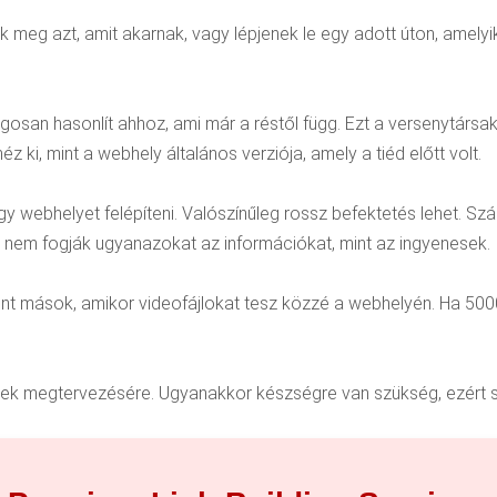
 meg azt, amit akarnak, vagy lépjenek le egy adott úton, amelyik 
gosan hasonlít ahhoz, ami már a réstől függ. Ezt a versenytárs
ki, mint a webhely általános verziója, amely a tiéd előtt volt.
gy webhelyet felépíteni. Valószínűleg rossz befektetés lehet. S
k nem fogják ugyanazokat az információkat, mint az ingyenesek.
nt mások, amikor videofájlokat tesz közzé a webhelyén. Ha 5000
nek megtervezésére. Ugyanakkor készségre van szükség, ezért szük