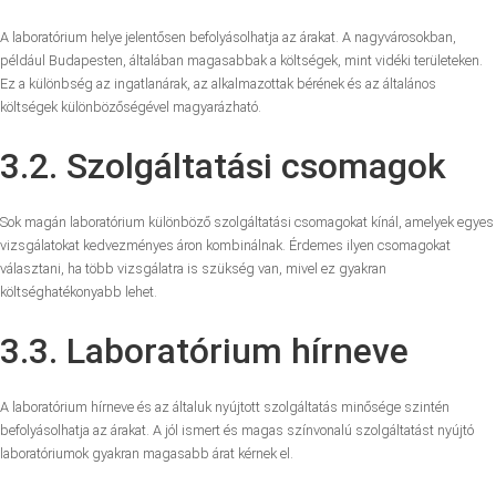
A laboratórium helye jelentősen befolyásolhatja az árakat. A nagyvárosokban,
például Budapesten, általában magasabbak a költségek, mint vidéki területeken.
Ez a különbség az ingatlanárak, az alkalmazottak bérének és az általános
költségek különbözőségével magyarázható.
3.2. Szolgáltatási csomagok
Sok magán laboratórium különböző szolgáltatási csomagokat kínál, amelyek egyes
vizsgálatokat kedvezményes áron kombinálnak. Érdemes ilyen csomagokat
választani, ha több vizsgálatra is szükség van, mivel ez gyakran
költséghatékonyabb lehet.
3.3. Laboratórium hírneve
A laboratórium hírneve és az általuk nyújtott szolgáltatás minősége szintén
befolyásolhatja az árakat. A jól ismert és magas színvonalú szolgáltatást nyújtó
laboratóriumok gyakran magasabb árat kérnek el.