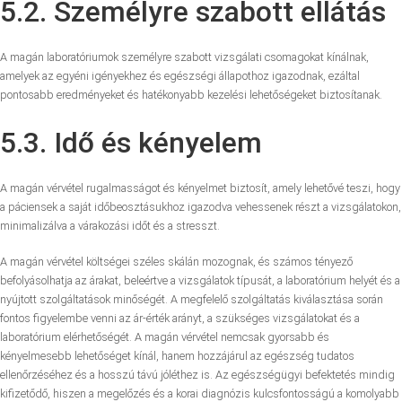
5.2. Személyre szabott ellátás
A magán laboratóriumok személyre szabott vizsgálati csomagokat kínálnak,
amelyek az egyéni igényekhez és egészségi állapothoz igazodnak, ezáltal
pontosabb eredményeket és hatékonyabb kezelési lehetőségeket biztosítanak.
5.3. Idő és kényelem
A magán vérvétel rugalmasságot és kényelmet biztosít, amely lehetővé teszi, hogy
a páciensek a saját időbeosztásukhoz igazodva vehessenek részt a vizsgálatokon,
minimalizálva a várakozási időt és a stresszt.
A magán vérvétel költségei széles skálán mozognak, és számos tényező
befolyásolhatja az árakat, beleértve a vizsgálatok típusát, a laboratórium helyét és a
nyújtott szolgáltatások minőségét. A megfelelő szolgáltatás kiválasztása során
fontos figyelembe venni az ár-érték arányt, a szükséges vizsgálatokat és a
laboratórium elérhetőségét. A magán vérvétel nemcsak gyorsabb és
kényelmesebb lehetőséget kínál, hanem hozzájárul az egészség tudatos
ellenőrzéséhez és a hosszú távú jóléthez is. Az egészségügyi befektetés mindig
kifizetődő, hiszen a megelőzés és a korai diagnózis kulcsfontosságú a komolyabb