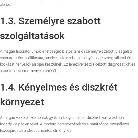
életbe.
1.3. Személyre szabott
szolgáltatások
A magán laboratóriumok lehetőséget biztosítanak személyre szabott vizsgálati
csomagok összeállítására, amelyek kifejezetten az egyéni egészségi állapot és
kockázati tényezők alapján készülnek. Ez lehetővé teszi a célzott diagnosztikát és
a pontosabb eredmények elérését.
1.4. Kényelmes és diszkrét
környezet
A magán vérvételi központok gyakran kényelmes és diszkrét környezetben
fogadják a pácienseket. A modern berendezések és a barátságos személyzet
hozzájárulnak a stresszmentes élményhez.