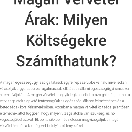
Árak: Milyen
Költségekre
Számíthatunk?
A magán egészségügyi szolgáltatások egyre népszerűbbé válnak, mivel sokan
választják a gyorsabb és rugalmasabb ellátást az állami egészségügyi rendszer
alternatívájaként. A magán vérvétel az egyik legkeresettebb szolgáltatás, hiszen a
vérvizsgálatok alapvető fontosságúak az egészségi állapot felmérésében és a
betegségek korai felismerésében. Azonban a magán vérvétel költségei jelentősen
eltérhetnek attól függően, hogy milyen vizsgálatokra van szükség, és hol
végeztetjük el azokat. Ebben a cikkben részletesen megvizsgáljuk a magán
vérvétel árait és a költségeket befolyásoló tényezőket.