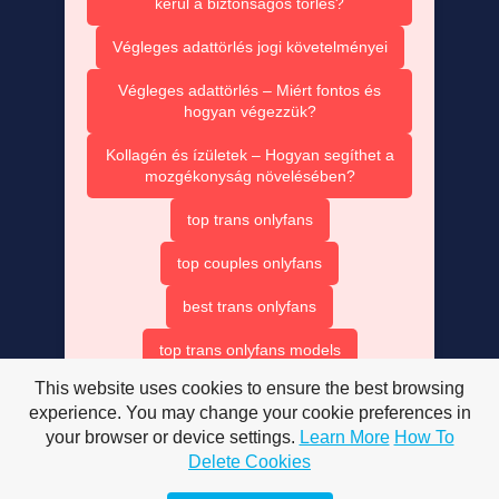
kerül a biztonságos törlés?
Végleges adattörlés jogi követelményei
Végleges adattörlés – Miért fontos és
hogyan végezzük?
Kollagén és ízületek – Hogyan segíthet a
mozgékonyság növelésében?
top trans onlyfans
top couples onlyfans
best trans onlyfans
top trans onlyfans models
This website uses cookies to ensure the best browsing
beat trans onlyfans
experience. You may change your cookie preferences in
your browser or device settings.
Learn More
How To
onlyfans top couples
Delete Cookies
best only fan couples