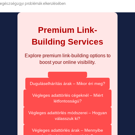
egészségügyi problémák elkerülésében.
Premium Link-
Building Services
Explore premium link-building options to
boost your online visibility.
Duguláselhárítás árak – Mikor éri meg?
Végleges adattörlés cégeknél – Miért
létfontosságú?
Végleges adattörlés módszerei – Hogyan
válasszuk ki?
Végleges adattörlés árak – Mennyibe