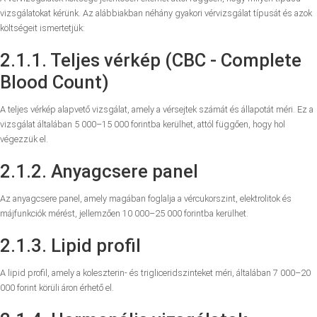
vizsgálatokat kérünk. Az alábbiakban néhány gyakori vérvizsgálat típusát és azok
költségeit ismertetjük:
2.1.1. Teljes vérkép (CBC - Complete
Blood Count)
A teljes vérkép alapvető vizsgálat, amely a vérsejtek számát és állapotát méri. Ez a
vizsgálat általában 5 000–15 000 forintba kerülhet, attól függően, hogy hol
végezzük el.
2.1.2. Anyagcsere panel
Az anyagcsere panel, amely magában foglalja a vércukorszint, elektrolitok és
májfunkciók mérést, jellemzően 10 000–25 000 forintba kerülhet.
2.1.3. Lipid profil
A lipid profil, amely a koleszterin- és trigliceridszinteket méri, általában 7 000–20
000 forint körüli áron érhető el.