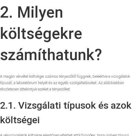
2. Milyen
költségekre
számíthatunk?
A magán vérvétel költségei számos tényezőtől függnek, beleértve a vizsgálatok
típusát, a laboratórium helyét és az egyéb szolgáltatásokat. Az alábbiakban
részletesen áttekintjük ezeket a tényezőket.
2.1. Vizsgálati típusok és azok
költségei
A vérvizsgálatok költsége jelentősen eltérhet attól függően, hogy milyen típusú