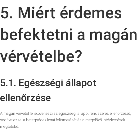
5. Miért érdemes
befektetni a magán
vérvételbe?
5.1. Egészségi állapot
ellenőrzése
A magán vérvétel lehetővé teszi az egészségi állapot rendszeres ellenőrzését,
segítve ezzel a betegségek korai felismerését és a megelőző intézkedések
megtételét.