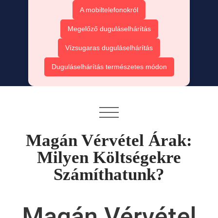
A mobiltelefonokról
Megelőző duguláselhárítás
Vízsugaras duguláselhárítás
Duguláselhárítás természetes módon
Magán Vérvétel Árak:
Milyen Költségekre
Számíthatunk?
Magán Vérvétel