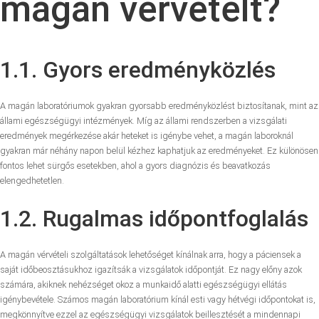
magán vérvételt?
1.1. Gyors eredményközlés
A magán laboratóriumok gyakran gyorsabb eredményközlést biztosítanak, mint az
állami egészségügyi intézmények. Míg az állami rendszerben a vizsgálati
eredmények megérkezése akár heteket is igénybe vehet, a magán laboroknál
gyakran már néhány napon belül kézhez kaphatjuk az eredményeket. Ez különösen
fontos lehet sürgős esetekben, ahol a gyors diagnózis és beavatkozás
elengedhetetlen.
1.2. Rugalmas időpontfoglalás
A magán vérvételi szolgáltatások lehetőséget kínálnak arra, hogy a páciensek a
saját időbeosztásukhoz igazítsák a vizsgálatok időpontját. Ez nagy előny azok
számára, akiknek nehézséget okoz a munkaidő alatti egészségügyi ellátás
igénybevétele. Számos magán laboratórium kínál esti vagy hétvégi időpontokat is,
megkönnyítve ezzel az egészségügyi vizsgálatok beillesztését a mindennapi