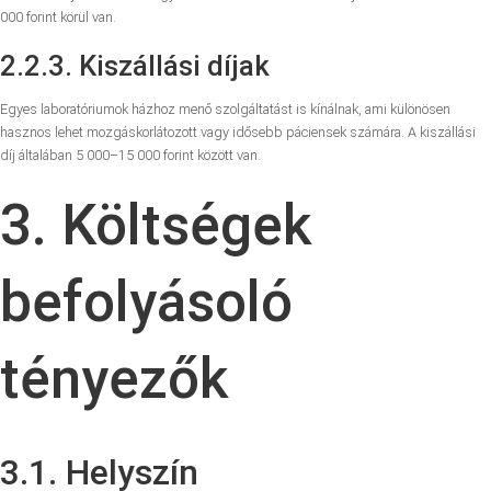
000 forint körül van.
2.2.3. Kiszállási díjak
Egyes laboratóriumok házhoz menő szolgáltatást is kínálnak, ami különösen
hasznos lehet mozgáskorlátozott vagy idősebb páciensek számára. A kiszállási
díj általában 5 000–15 000 forint között van.
3. Költségek
befolyásoló
tényezők
3.1. Helyszín