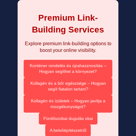
Premium Link-
Building Services
Explore premium link-building options to
boost your online visibility.
Konténer rendelés és újrahasznosítás –
Hogyan segíthet a környezet?
Kollagén és a bőr egészsége – Hogyan
segít fiatalon tartani?
Kollagén és ízületek – Hogyan javítja a
mozgékonyságot?
Fürdőszobai dugulás okai
A belsőépítészetről