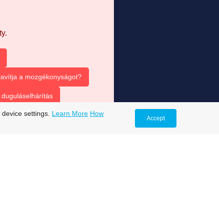
y.
 javítja a mozgékonyságot?
duguláselhárítás
 device settings.
Learn More
How
Accept