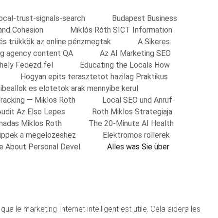
local-trust-signals-search
Budapest Business
and Cohesion
Miklós Róth SICT Information
 és trükkök az online pénzmegtak
A Sikeres
ing agency content QA
Az AI Marketing SEO
shely Fedezd fel
Educating the Locals How
Hogyan epits terasztetot hazilag Praktikus
ibeallok es elotetok arak mennyibe kerul
Tracking — Miklos Roth
Local SEO und Anruf-
Audit Az Elso Lepes
Roth Miklos Strategiaja
madas Miklos Roth
The 20-Minute AI Health
Tippek a megelozeshez
Elektromos rollerek
re About Personal Devel
Alles was Sie über
e le marketing Internet intelligent est utile. Cela aidera les