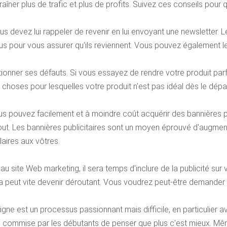
traîner plus de trafic et plus de profits. Suivez ces conseils po
 devez lui rappeler de revenir en lui envoyant une newsletter. Le
us pour vous assurer qu'ils reviennent. Vous pouvez également le
tionner ses défauts. Si vous essayez de rendre votre produit parfa
choses pour lesquelles votre produit n'est pas idéal dès le dépar
Vous pouvez facilement et à moindre coût acquérir des bannières 
ut. Les bannières publicitaires sont un moyen éprouvé d'augmen
laires aux vôtres.
au site Web marketing, il sera temps d'inclure de la publicité sur
peut vite devenir déroutant. Vous voudrez peut-être demander l
gne est un processus passionnant mais difficile, en particulier a
nte commise par les débutants de penser que plus c'est mieux. 