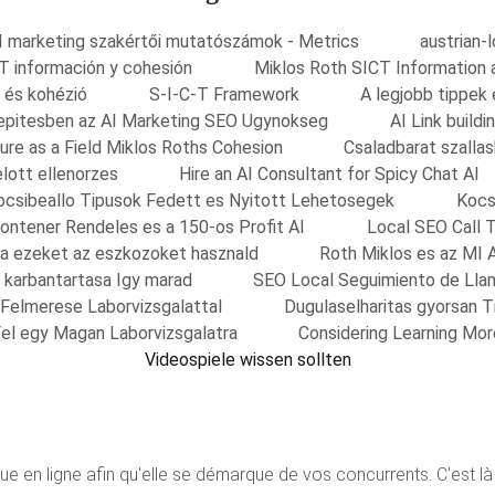
I marketing szakértői mutatószámok - Metrics
austrian-
T información y cohesión
Miklos Roth SICT Information 
 és kohézió
S-I-C-T Framework
A legjobb tippek
nkepitesben az AI Marketing SEO Ugynokseg
AI Link build
ure as a Field Miklos Roths Cohesion
Csaladbarat szalla
elott ellenorzes
Hire an AI Consultant for Spicy Chat AI
ocsibeallo Tipusok Fedett es Nyitott Lehetosegek
Kocs
ontener Rendeles es a 150-os Profit AI
Local SEO Call 
sa ezeket az eszkozoket hasznald
Roth Miklos es az MI 
s karbantartasa Igy marad
SEO Local Seguimiento de Lla
 Felmerese Laborvizsgalattal
Dugulaselharitas gyorsan 
el egy Magan Laborvizsgalatra
Considering Learning Mo
Videospiele wissen sollten
e en ligne afin qu'elle se démarque de vos concurrents. C'est là qu