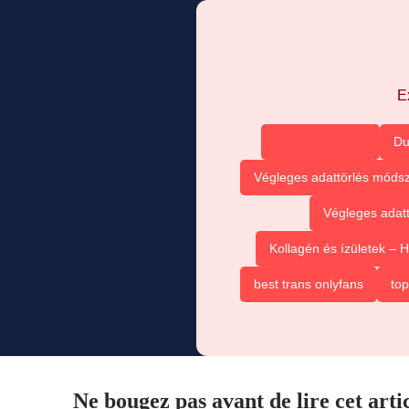
E
Du
Végleges adattörlés módsz
Végleges adatt
Kollagén és ízületek –
best trans onlyfans
top
Ne bougez pas avant de lire cet arti