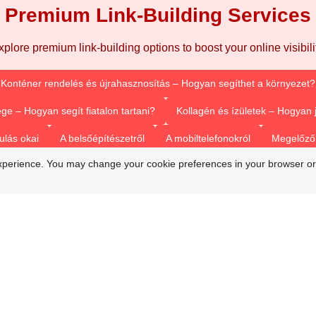
Premium Link-Building Services
xplore premium link-building options to boost your online visibilit
Konténer rendelés és újrahasznosítás – Hogyan segíthet a környezet?
ge – Hogyan segít fiatalon tartani?
Kollagén és ízületek – Hogyan
ulás okai
A belsőépítészetről
A mobiltelefonokról
Megelőző 
xperience. You may change your cookie preferences in your browser or
Vízsugaras duguláselhárítás
Duguláselhárítás természetes módon