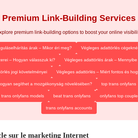
Premium Link-Building Services
xplore premium link-building options to boost your online visibilit
guláselhárítás árak – Mikor éri meg?
Végleges adattörlés cégeknél
erei – Hogyan válasszuk ki?
Végleges adattörlés árak – Mennyibe 
örlés jogi követelményei
Végleges adattörlés – Miért fontos és h
 Hogyan segíthet a mozgékonyság növelésében?
top trans onlyfans
 trans onlyfans models
beat trans onlyfans
onlyfans top couple
trans onlyfans accounts
cle sur le marketing Internet