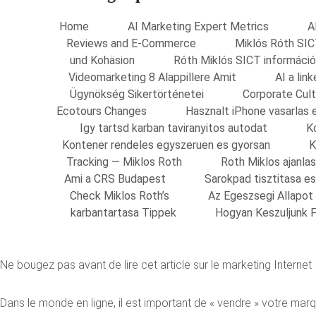
Home
AI Marketing Expert Metrics
A
Reviews and E-Commerce
Miklós Róth SIC
und Kohäsion
Róth Miklós SICT információ
Videomarketing 8 Alappillere Amit
AI a li
Ügynökség Sikertörténetei
Corporate Cult
Ecotours Changes
Hasznalt iPhone vasarlas 
Igy tartsd karban taviranyitos autodat
K
Kontener rendeles egyszeruen es gyorsan
K
Tracking — Miklos Roth
Roth Miklos ajanla
Ami a CRS Budapest
Sarokpad tisztitasa e
Check Miklos Roth’s
Az Egeszsegi Allapot
karbantartasa Tippek
Hogyan Keszuljunk F
Ne bougez pas avant de lire cet article sur le marketing Internet
Dans le monde en ligne, il est important de « vendre » votre marqu