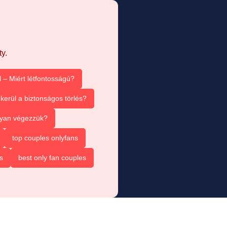
y.
 – Miért létfontosságú?
kerül a biztonságos törlés?
ogyan végezzük?
top couples onlyfans
s
best only fan couples