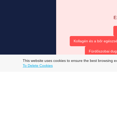
E
Kollagén és a bőr egészsé
Fürdőszobai dug
This website uses cookies to ensure the best browsing e
To Delete Cookies