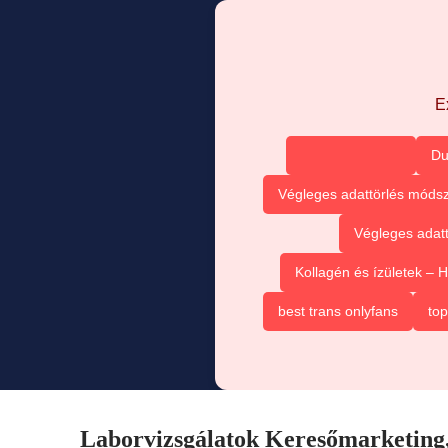
E
Du
Végleges adattörlés módsz
Végleges adatt
Kollagén és ízületek –
best trans onlyfans
top
Laborvizsgálatok Keresőmarketing, S