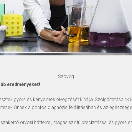
Szöveg
jobb eredményeket!
ztek gyors és kényelmes elvégzését kínálja. Szolgáltatásaink
gítenek Önnek a pontos diagnózis felállításában és az egészsé
zakértő orvosi háttérrel, magas szintű precizitással és gyors