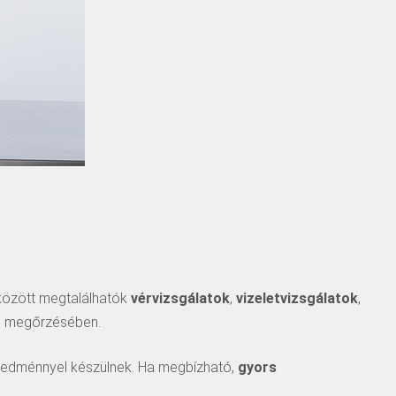
 között megtalálhatók
vérvizsgálatok
,
vizeletvizsgálatok
,
ge megőrzésében.
 eredménnyel készülnek. Ha megbízható,
gyors