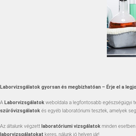
Laborvizsgálatok gyorsan és megbízhatóan – Érje el a leg
A
Laborvizsgálatok
weboldala a legfontosabb egészségügyi tes
szűrővizsgálatok
és egyéb laboratóriumi tesztek, amelyek se
Az általunk végzett
laboratóriumi vizsgálatok
minden esetben s
laborvizsgálatokat
keres, nálunk jó helyen jár!