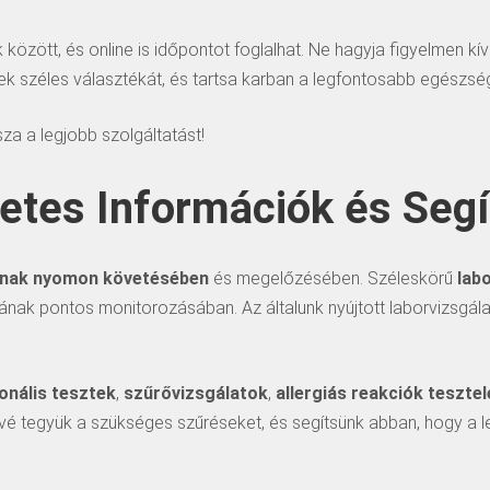
zött, és online is időpontot foglalhat. Ne hagyja figyelmen kí
k széles választékát, és tartsa karban a legfontosabb egészség
a a legjobb szolgáltatást!
etes Információk és Segí
ának nyomon követésében
és megelőzésében. Széleskörű
lab
tának pontos monitorozásában. Az általunk nyújtott laborvizsgál
nális tesztek
,
szűrővizsgálatok
,
allergiás reakciók teszte
vé tegyük a szükséges szűréseket, és segítsünk abban, hogy a 