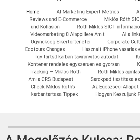
Home
AI Marketing Expert Metrics
A
Reviews and E-Commerce
Miklós Róth SIC
und Kohäsion
Róth Miklós SICT információ
Videomarketing 8 Alappillere Amit
AI a li
Ügynökség Sikertörténetei
Corporate Cult
Ecotours Changes
Hasznalt iPhone vasarlas 
Igy tartsd karban taviranyitos autodat
K
Kontener rendeles egyszeruen es gyorsan
K
Tracking — Miklos Roth
Roth Miklos ajanla
Ami a CRS Budapest
Sarokpad tisztitasa e
Check Miklos Roth’s
Az Egeszsegi Allapot
karbantartasa Tippek
Hogyan Keszuljunk F