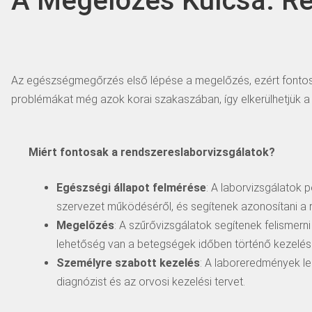
A Megelőzés Kulcsa: Re
Az egészségmegőrzés első lépése a megelőzés, ezért fontos,
problémákat még azok korai szakaszában, így elkerülhetjük 
Miért fontosak a rendszereslaborvizsgálatok?
Egészségi állapot felmérése
: A laborvizsgálatok 
szervezet működéséről, és segítenek azonosítani a r
Megelőzés
: A szűrővizsgálatok segítenek felismern
lehetőség van a betegségek időben történő kezelés
Személyre szabott kezelés
: A laboreredmények le
diagnózist és az orvosi kezelési tervet.