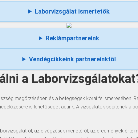
Laborvizsgálat ismertetők
Reklámpartnereink
Vendégcikkeink partnereinktől
lni a Laborvizsgálatokat
észség megőrzésében és a betegségek korai felismerésében. 
előzésére is lehetőséget adunk. A vizsgálatok segítenek a pont
borvizsgálatról, az elvégzésük menetéről, az eredmények értelme