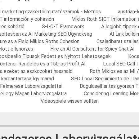
I marketing szakértői mutatószámok - Metrics
austrian-
T información y cohesión
Miklos Roth SICT Information 
 és kohézió
S-I-C-T Framework
A legjobb tippek
nkepitesben az AI Marketing SEO Ugynokseg
AI Link build
ure as a Field Miklos Roths Cohesion
Csaladbarat szalla
elott ellenorzes
Hire an AI Consultant for Spicy Chat AI
ocsibeallo Tipusok Fedett es Nyitott Lehetosegek
Kocs
ontener Rendeles es a 150-os Profit AI
Local SEO Call 
sa ezeket az eszkozoket hasznald
Roth Miklos es az MI 
s karbantartasa Igy marad
SEO Local Seguimiento de Lla
 Felmerese Laborvizsgalattal
Dugulaselharitas gyorsan 
el egy Magan Laborvizsgalatra
Considering Learning Mo
Videospiele wissen sollten