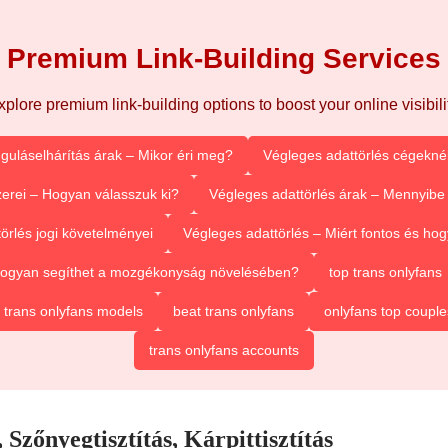
Premium Link-Building Services
xplore premium link-building options to boost your online visibilit
guláselhárítás árak – Mikor éri meg?
Végleges adattörlés cégeknél
erei – Hogyan válasszuk ki?
Végleges adattörlés árak – Mennyibe 
örlés jogi követelményei
Végleges adattörlés – Miért fontos és h
 Hogyan segíthet a mozgékonyság növelésében?
top trans onlyfans
 trans onlyfans models
beat trans onlyfans
onlyfans top couple
trans onlyfans accounts
zőnyegtisztítás, Kárpittisztítás