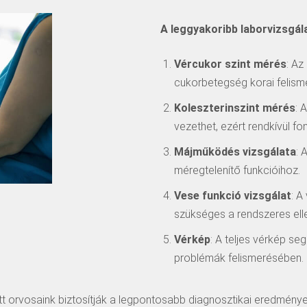
A leggyakoribb laborvizsgál
Vércukor szint mérés
: Az
cukorbetegség korai felism
Koleszterinszint mérés
: 
vezethet, ezért rendkívül fo
Májműködés vizsgálata
: 
méregtelenítő funkcióihoz.
Vese funkció vizsgálat
: A
szükséges a rendszeres ell
Vérkép
: A teljes vérkép s
problémák felismerésében.
 orvosaink biztosítják a legpontosabb diagnosztikai eredménye