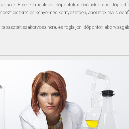
assunk. Emellett rugalmas időpontokat kínálunk online időpontf
indezt diszkrét és kényelmes környezetben, ahol maximális odafi
 tapasztalt szakorvosainkra, és foglaljon időpontot laborvizsgál