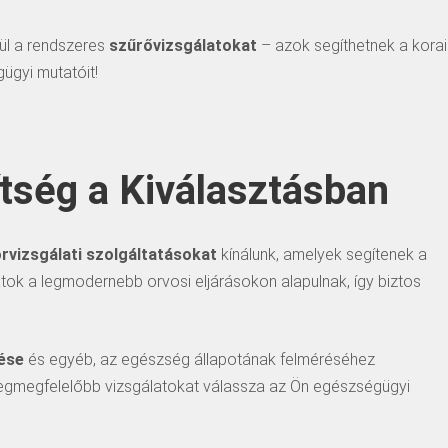
vül a rendszeres
szűrővizsgálatokat
– azok segíthetnek a korai
ügyi mutatóit!
tség a Kiválasztásban
orvizsgálati szolgáltatásokat
kínálunk, amelyek segítenek a
atok a legmodernebb orvosi eljárásokon alapulnak, így biztos
lése
és egyéb, az egészség állapotának felméréséhez
legmegfelelőbb vizsgálatokat válassza az Ön egészségügyi