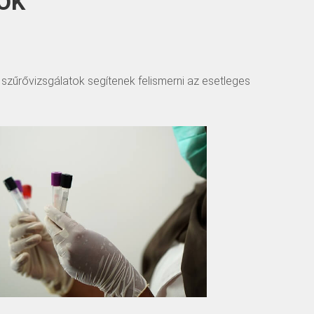
ok
A szűrővizsgálatok segítenek felismerni az esetleges