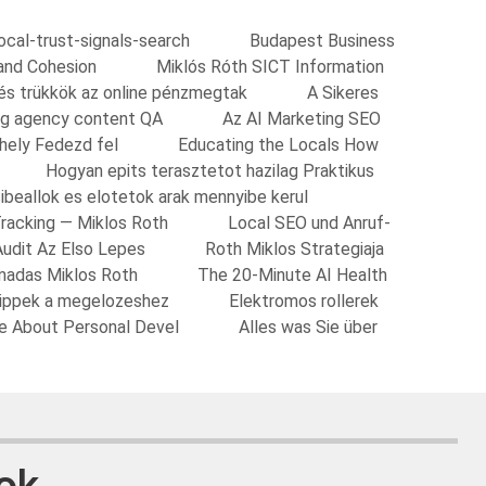
local-trust-signals-search
Budapest Business
and Cohesion
Miklós Róth SICT Information
 és trükkök az online pénzmegtak
A Sikeres
ing agency content QA
Az AI Marketing SEO
shely Fedezd fel
Educating the Locals How
Hogyan epits terasztetot hazilag Praktikus
ibeallok es elotetok arak mennyibe kerul
Tracking — Miklos Roth
Local SEO und Anruf-
Audit Az Elso Lepes
Roth Miklos Strategiaja
madas Miklos Roth
The 20-Minute AI Health
Tippek a megelozeshez
Elektromos rollerek
re About Personal Devel
Alles was Sie über