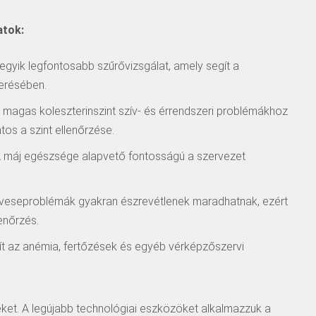
atok:
 egyik legfontosabb szűrővizsgálat, amely segít a
erésében.
A magas koleszterinszint szív- és érrendszeri problémákhoz
ntos a szint ellenőrzése.
A máj egészsége alapvető fontosságú a szervezet
 veseproblémák gyakran észrevétlenek maradhatnak, ezért
enőrzés.
egít az anémia, fertőzések és egyéb vérképzőszervi
ket. A legújabb technológiai eszközöket alkalmazzuk a