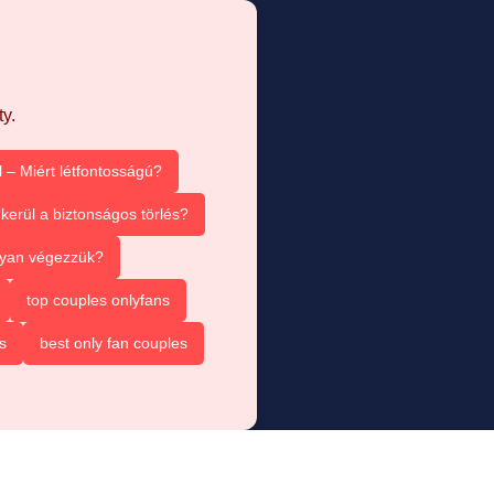
y.
 – Miért létfontosságú?
kerül a biztonságos törlés?
ogyan végezzük?
top couples onlyfans
s
best only fan couples