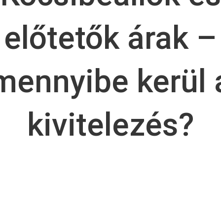
előtetők árak –
mennyibe kerül 
kivitelezés?