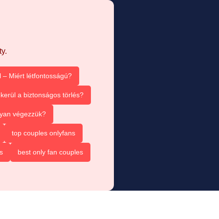
y.
 – Miért létfontosságú?
kerül a biztonságos törlés?
ogyan végezzük?
top couples onlyfans
s
best only fan couples