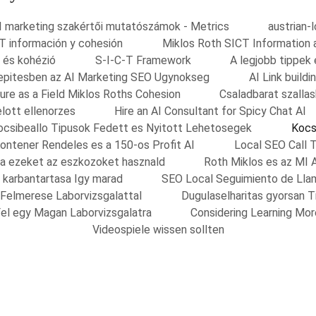
I marketing szakértői mutatószámok - Metrics
austrian-
T información y cohesión
Miklos Roth SICT Information 
 és kohézió
S-I-C-T Framework
A legjobb tippek
nkepitesben az AI Marketing SEO Ugynokseg
AI Link build
ure as a Field Miklos Roths Cohesion
Csaladbarat szalla
elott ellenorzes
Hire an AI Consultant for Spicy Chat AI
ocsibeallo Tipusok Fedett es Nyitott Lehetosegek
Kocs
ontener Rendeles es a 150-os Profit AI
Local SEO Call 
sa ezeket az eszkozoket hasznald
Roth Miklos es az MI 
s karbantartasa Igy marad
SEO Local Seguimiento de Lla
 Felmerese Laborvizsgalattal
Dugulaselharitas gyorsan 
el egy Magan Laborvizsgalatra
Considering Learning Mo
Videospiele wissen sollten