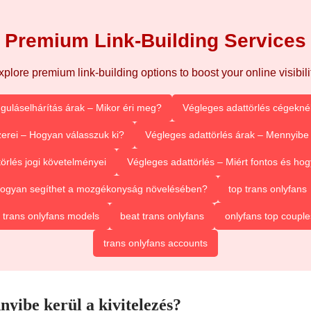
Premium Link-Building Services
xplore premium link-building options to boost your online visibilit
guláselhárítás árak – Mikor éri meg?
Végleges adattörlés cégeknél
erei – Hogyan válasszuk ki?
Végleges adattörlés árak – Mennyibe 
örlés jogi követelményei
Végleges adattörlés – Miért fontos és h
 Hogyan segíthet a mozgékonyság növelésében?
top trans onlyfans
 trans onlyfans models
beat trans onlyfans
onlyfans top couple
trans onlyfans accounts
nyibe kerül a kivitelezés?