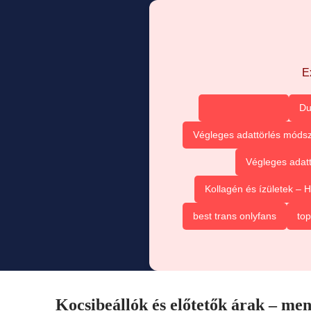
E
Du
Végleges adattörlés módsz
Végleges adatt
Kollagén és ízületek –
best trans onlyfans
top
Kocsibeállók és előtetők árak – men