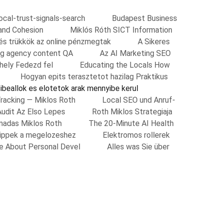
local-trust-signals-search
Budapest Business
and Cohesion
Miklós Róth SICT Information
 és trükkök az online pénzmegtak
A Sikeres
ing agency content QA
Az AI Marketing SEO
shely Fedezd fel
Educating the Locals How
Hogyan epits terasztetot hazilag Praktikus
ibeallok es elotetok arak mennyibe kerul
Tracking — Miklos Roth
Local SEO und Anruf-
Audit Az Elso Lepes
Roth Miklos Strategiaja
madas Miklos Roth
The 20-Minute AI Health
Tippek a megelozeshez
Elektromos rollerek
re About Personal Devel
Alles was Sie über