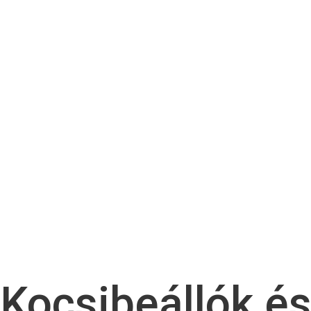
Kocsibeállók é