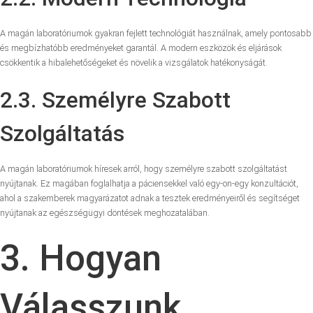
A magán laboratóriumok gyakran fejlett technológiát használnak, amely pontosabb
és megbízhatóbb eredményeket garantál. A modern eszközök és eljárások
csökkentik a hibalehetőségeket és növelik a vizsgálatok hatékonyságát.
2.3. Személyre Szabott
Szolgáltatás
A magán laboratóriumok híresek arról, hogy személyre szabott szolgáltatást
nyújtanak. Ez magában foglalhatja a páciensekkel való egy-on-egy konzultációt,
ahol a szakemberek magyarázatot adnak a tesztek eredményeiről és segítséget
nyújtanak az egészségügyi döntések meghozatalában.
3. Hogyan
Válasszunk