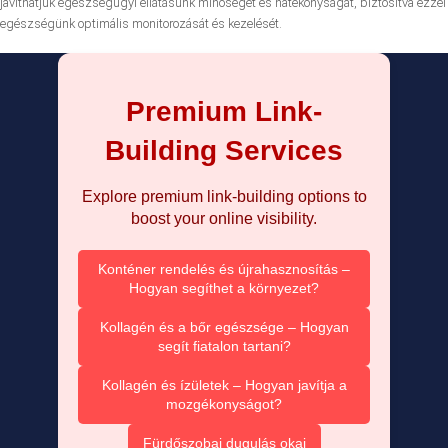
javíthatjuk egészségügyi ellátásunk minőségét és hatékonyságát, biztosítva ezzel
egészségünk optimális monitorozását és kezelését.
Premium Link-
Building Services
Explore premium link-building options to
boost your online visibility.
Konténer rendelés és újrahasznosítás –
Hogyan segíthet a környezet?
Kollagén és a bőr egészsége – Hogyan
segít fiatalon tartani?
Kollagén és ízületek – Hogyan javítja a
mozgékonyságot?
Fürdőszobai dugulás okai