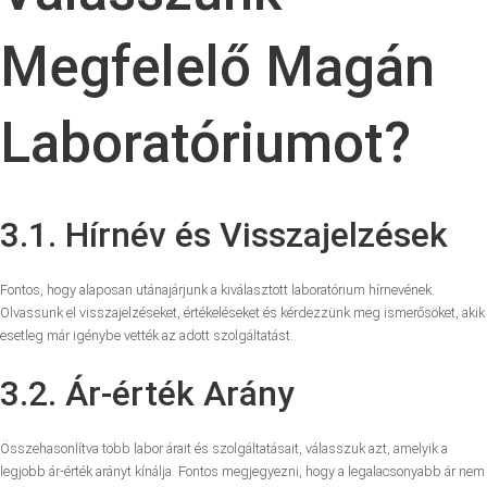
Megfelelő Magán
Laboratóriumot?
3.1. Hírnév és Visszajelzések
Fontos, hogy alaposan utánajárjunk a kiválasztott laboratórium hírnevének.
Olvassunk el visszajelzéseket, értékeléseket és kérdezzünk meg ismerősöket, akik
esetleg már igénybe vették az adott szolgáltatást.
3.2. Ár-érték Arány
Összehasonlítva több labor árait és szolgáltatásait, válasszuk azt, amelyik a
legjobb ár-érték arányt kínálja. Fontos megjegyezni, hogy a legalacsonyabb ár nem