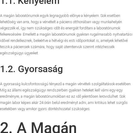
1.1. Kényelem
A magán laboratóriumok egyik legnagyobb előnye a kényelem. Sok esetben
lehetőség van arra, hogy a vérvételt a páciens otthonában vagy munkahelyén
végezzék el, így nem szükséges időt és energiát fordítani a laboratóriumok
felkeresésére. Emellett a magán laboratóriumok gyakran rugalmasabb nyitvatartási
idővel rendelkeznek, beleértve a hétvégi és esti időpontokat is, amelyek lehetővé
teszik a páciensek számára, hogy saját ütemtervük szerint intézhessék
egészségügyi ügyeiket.
1.2. Gyorsaság
A gyorsaság kulcsfontosságú tényező a magán vérvételi szolgáltatások esetében.
Míg az állami egészségügyi rendszerben gyakran heteket kell várni egy-egy
eredményre, a magán laboratóriumokban ez az idő jelentősen lerövidülhet. Sok
magán labor képes akár 24 órán belül eredményt adni, ami kritikus lehet sürgős
esetekben vagy amikor gyors döntéshozatal szükséges.
2. A Magán