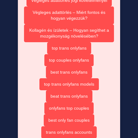
Végleges adattörlés jogi követelményei
Végleges adattörlés – Miért fontos és
hogyan végezzük?
Kollagén és ízületek – Hogyan segíthet a
mozgékonyság növelésében?
top trans onlyfans
top couples onlyfans
best trans onlyfans
top trans onlyfans models
beat trans onlyfans
onlyfans top couples
best only fan couples
trans onlyfans accounts