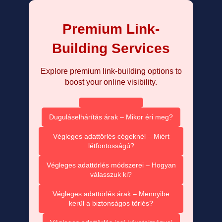
Premium Link-
Building Services
Explore premium link-building options to
boost your online visibility.
Duguláselhárítás árak – Mikor éri meg?
Végleges adattörlés cégeknél – Miért
létfontosságú?
Végleges adattörlés módszerei – Hogyan
válasszuk ki?
Végleges adattörlés árak – Mennyibe
kerül a biztonságos törlés?