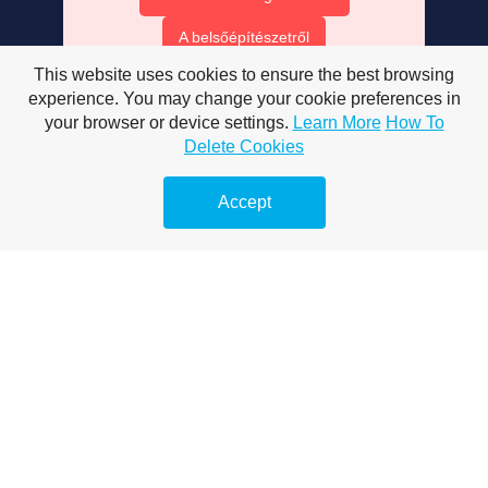
A belsőépítészetről
This website uses cookies to ensure the best browsing
A mobiltelefonokról
experience. You may change your cookie preferences in
Megelőző duguláselhárítás
your browser or device settings.
Learn More
How To
Delete Cookies
Vízsugaras duguláselhárítás
Accept
Duguláselhárítás természetes módon