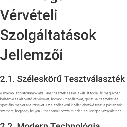
Vérvételi
Szolgáltatások
Jellemzői
2.1. Széleskörű Tesztválaszték
A magán laboratóriumok által kínált tesztek széles skáláját foglalják magukban,
beleértve az alapvető vérképeket, hormonvizsgálatokat, genetikai teszteket és
speciális marker analíziseket. Ez a széleskörű kínálat lehetővé teszi a páciensek
számára, hogy egy helyen juthassanak hozzá minden szükséges vizsgálathoz.
2.2. Modern Technológia