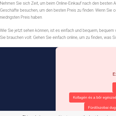
Nehmen Sie sich Zeit, um beim Online-Einkauf nach den besten A
Geschäfte besuchen, um den besten Preis zu finden. Wenn Sie onl
niedrigsten Preis haben.
Wie Sie jetzt sehen können, ist es einfach und bequem, bequem
Sie brauchen volt. Gehen Sie einfach online, um zu finden, was Si
E
Kollagén és a bőr egészsé
Fürdőszobai dug