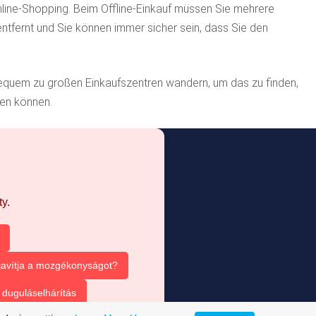
nline-Shopping. Beim Offline-Einkauf müssen Sie mehrere
ntfernt und Sie können immer sicher sein, dass Sie den
bequem zu großen Einkaufszentren wandern, um das zu finden,
len können.
y.
 javítja a mozgékonyságot?
duguláselhárítás