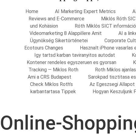
Home
AI Marketing Expert Metrics
A
Reviews and E-Commerce
Miklós Róth SIC
und Kohäsion
Róth Miklós SICT információ
Videomarketing 8 Alappillere Amit
AI a li
Ügynökség Sikertörténetei
Corporate Cult
Ecotours Changes
Hasznalt iPhone vasarlas 
Igy tartsd karban taviranyitos autodat
K
Kontener rendeles egyszeruen es gyorsan
K
Tracking — Miklos Roth
Roth Miklos ajanla
Ami a CRS Budapest
Sarokpad tisztitasa e
Check Miklos Roth’s
Az Egeszsegi Allapot
karbantartasa Tippek
Hogyan Keszuljunk F
Online-Shoppin