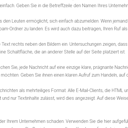
einfach. Geben Sie in die Betreffzeile den Namen Ihres Unterneh
es den Leuten ermöglicht, sich einfach abzumelden. Wenn jemand I
Spam-Ordner zu landen. Es wird auch dazu beitragen, Ihren Ruf al
 Text rechts neben den Bildern ein. Untersuchungen zeigen, dass 
ne Schaltfläche, die an anderer Stelle auf der Seite platziert ist.
n Sie, jede Nachricht auf eine einzige klare, prägnante Nachrich
chten. Geben Sie ihnen einen klaren Aufruf zum Handeln, auf de
richten als mehrteiliges Format. Alle E-Mail-Clients, die HTML un
und nur Textinhalte zulässt, wird dies angezeigt. Auf diese Weis
r Ihrem Unternehmen schaden. Verwenden Sie die hier aufgeführt