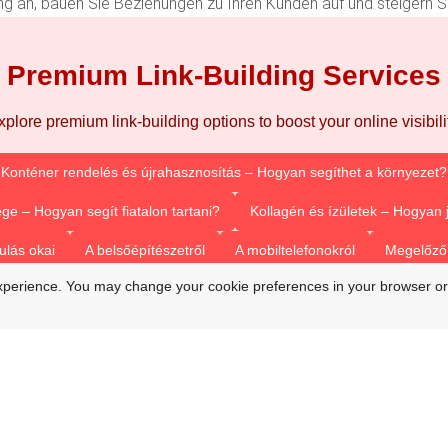
ing an, bauen Sie Beziehungen zu Ihren Kunden auf und steigern S
Premium Link-Building Services
xplore premium link-building options to boost your online visibilit
Konténer rendelés és újrahasznosítás – Hogyan segíthet a környezet?
ge – Hogyan segít fiatalon tartani?
Kollagén és ízületek – Hogyan
ulás okai
A belsőépítészetről
A mobiltelefonokról
Megelőző 
xperience. You may change your cookie preferences in your browser or
Vízsugaras duguláselhárítás
Duguláselhárítás természetes módon