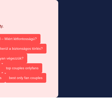
y.
 – Miért létfontosságú?
kerül a biztonságos törlés?
ogyan végezzük?
top couples onlyfans
s
best only fan couples