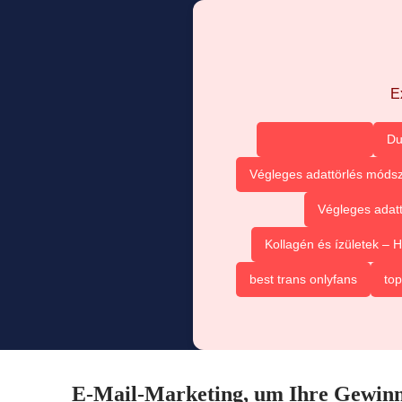
E
Du
Végleges adattörlés módsz
Végleges adatt
Kollagén és ízületek –
best trans onlyfans
top
E-Mail-Marketing, um Ihre Gewinne