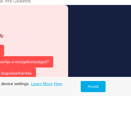
ie Ihre Gewinne.
y.
 javítja a mozgékonyságot?
duguláselhárítás
 device settings.
Learn More
How
Accept