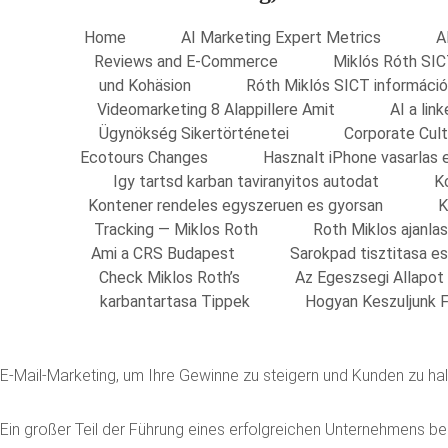
Home
AI Marketing Expert Metrics
A
Reviews and E-Commerce
Miklós Róth SIC
und Kohäsion
Róth Miklós SICT információ
Videomarketing 8 Alappillere Amit
AI a li
Ügynökség Sikertörténetei
Corporate Cult
Ecotours Changes
Hasznalt iPhone vasarlas 
Igy tartsd karban taviranyitos autodat
K
Kontener rendeles egyszeruen es gyorsan
K
Tracking — Miklos Roth
Roth Miklos ajanla
Ami a CRS Budapest
Sarokpad tisztitasa e
Check Miklos Roth’s
Az Egeszsegi Allapot
karbantartasa Tippek
Hogyan Keszuljunk F
E-Mail-Marketing, um Ihre Gewinne zu steigern und Kunden zu ha
Ein großer Teil der Führung eines erfolgreichen Unternehmens b