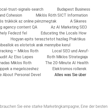
local-trust-signals-search
Budapest Business
and Cohesion
Miklós Róth SICT Information
 és trükkök az online pénzmegtak
A Sikeres
ing agency content QA
Az AI Marketing SEO
shely Fedezd fel
Educating the Locals How
Hogyan epits terasztetot hazilag Praktikus
ibeallok es elotetok arak mennyibe kerul
Tracking — Miklos Roth
Local SEO und Anruf-
Audit Az Elso Lepes
Roth Miklos Strategiaja
madas Miklos Roth
The 20-Minute AI Health
Tippek a megelozeshez
Elektromos rollerek
re About Personal Devel
Alles was Sie über
u brauchen Sie eine starke Marketingkampagne; Eine der besten