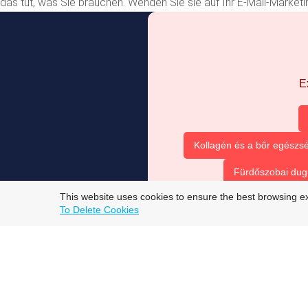
das tut, was Sie brauchen. Wenden Sie sie auf Ihr E-Mail-Market
E
Kollagén és a bőr egészsé
Fürdőszobai dug
This website uses cookies to ensure the best browsing e
To Delete Cookies