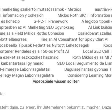
I marketing szakértői mutatószámok - Metrics
austrian-
T información y cohesión
Miklos Roth SICT Information 
 és kohézió
S-I-C-T Framework
A legjobb tippek
nkepitesben az AI Marketing SEO Ugynokseg
AI Link build
ure as a Field Miklos Roths Cohesion
Csaladbarat szalla
elott ellenorzes
Hire an AI Consultant for Spicy Chat AI
ocsibeallo Tipusok Fedett es Nyitott Lehetosegek
Kocs
ontener Rendeles es a 150-os Profit AI
Local SEO Call 
sa ezeket az eszkozoket hasznald
Roth Miklos es az MI 
s karbantartasa Igy marad
SEO Local Seguimiento de Lla
 Felmerese Laborvizsgalattal
Dugulaselharitas gyorsan 
el egy Magan Laborvizsgalatra
Considering Learning Mo
Videospiele wissen sollten
lten
esteht darin, zu lernen, Ihr Unternehmen bekannt zu machen. Daz