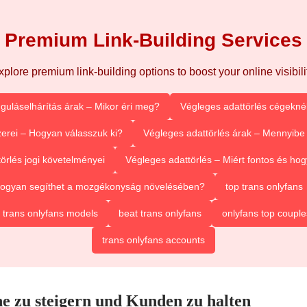
Premium Link-Building Services
xplore premium link-building options to boost your online visibilit
guláselhárítás árak – Mikor éri meg?
Végleges adattörlés cégeknél
erei – Hogyan válasszuk ki?
Végleges adattörlés árak – Mennyibe 
örlés jogi követelményei
Végleges adattörlés – Miért fontos és h
 Hogyan segíthet a mozgékonyság növelésében?
top trans onlyfans
 trans onlyfans models
beat trans onlyfans
onlyfans top couple
trans onlyfans accounts
 zu steigern und Kunden zu halten