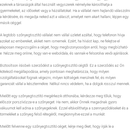
ezeknek a társaságok által használt vegyszerek némelyike ​​károsíthatja a
gyermekeket, az időseket vagy a háziállatokat. Ha a vállalat nem hajlandó válaszolni
a kérdésére, és megadja neked azt a választ, amelyet nem akart hallani, lépjen egy
másik céggel.
A legtöbb szőnyegtisztító vállalat nem vállal üzletet azáltal, hogy telefonon hívja
azokat az embereket, akiket nem ismernek. Ezért, ha hívást kap, ne felejtse el
alaposan megvizsgálni a céget, hogy megbizonyosodjon arról, hogy megbízható-
e. Nézze meg online, hogy van-e weboldala, és vannak-e felsorolva vevői ajánlások.
Biztosítson írásbeli szerződést a szőnyegtisztító cégtől. Ez a szerződés az Ön
kötelező megállapodása, amely pontosan meghatározza, hogy milyen
szolgáltatásokat fognak végezni, milyen költségek merülnek fel, és milyen
garanciát vállal a késztermékre. Nélkül nincs védelem, ha a dolgok rosszul mennek.
Mielőtt egy szőnyegtisztító megérkezik otthonába, kérdezze meg tőlük, hogy
először porszívózza-e a szőnyeget. Ha nem, akkor Önnek magadnak gyors
vákuumot kell adnia a szőnyegeknek. Ezzel eltávolíthatja a szennyeződéseket és a
törmeléket a szőnyeg felső rétegéről, megkönnyítve ezzel a munkát.
Mielőtt felvenne egy szőnyegtisztító céget, kérje meg őket, hogy írják le a