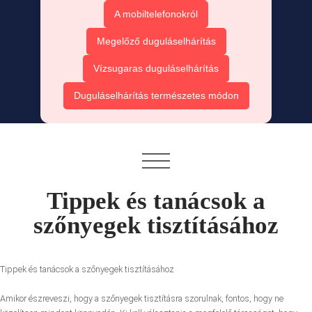
A mobiltelefonokról
Megelőző duguláselhárítás
Vízsugaras duguláselhárítás
Duguláselhárítás természetes módon
Tippek és tanácsok a
szőnyegek tisztításához
Tippek és tanácsok a szőnyegek tisztításához
Amikor észreveszi, hogy a szőnyegek tisztításra szorulnak, fontos, hogy ne