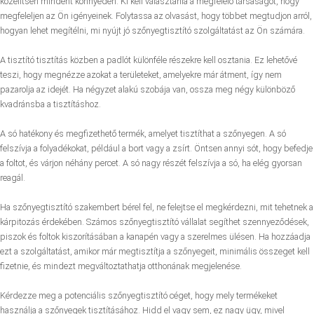
közelítsen mindent könnyedén. Ki kell választania a megfelelő társaságot, hogy
megfeleljen az Ön igényeinek. Folytassa az olvasást, hogy többet megtudjon arról,
hogyan lehet megítélni, mi nyújt jó szőnyegtisztító szolgáltatást az Ön számára.
A tisztító tisztítás közben a padlót különféle részekre kell osztania. Ez lehetővé
teszi, hogy megnézze azokat a területeket, amelyekre már átment, így nem
pazarolja az idejét. Ha négyzet alakú szobája van, ossza meg négy különböző
kvadránsba a tisztításhoz.
A só hatékony és megfizethető termék, amelyet tisztíthat a szőnyegen. A só
felszívja a folyadékokat, például a bort vagy a zsírt. Öntsen annyi sót, hogy befedje
a foltot, és várjon néhány percet. A só nagy részét felszívja a só, ha elég gyorsan
reagál.
Ha szőnyegtisztító szakembert bérel fel, ne felejtse el megkérdezni, mit tehetnek a
kárpitozás érdekében. Számos szőnyegtisztító vállalat segíthet szennyeződések,
piszok és foltok kiszorításában a kanapén vagy a szerelmes ülésen. Ha hozzáadja
ezt a szolgáltatást, amikor már megtisztítja a szőnyegeit, minimális összeget kell
fizetnie, és mindezt megváltoztathatja otthonának megjelenése.
Kérdezze meg a potenciális szőnyegtisztító céget, hogy mely termékeket
használja a szőnyegek tisztításához. Hidd el vagy sem, ez nagy ügy, mivel