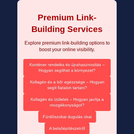
Premium Link-
Building Services
Explore premium link-building options to
boost your online visibility.
Konténer rendelés és újrahasznosítás –
Hogyan segíthet a környezet?
Kollagén és a bőr egészsége – Hogyan
segít fiatalon tartani?
Kollagén és ízületek – Hogyan javítja a
mozgékonyságot?
Fürdőszobai dugulás okai
A belsőépítészetről