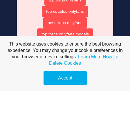
top couples onlyfans
best trans onlyfans
top trans onlyfans models
This website uses cookies to ensure the best browsing
beat trans onlyfans
experience. You may change your cookie preferences in
onlyfans top couples
your browser or device settings.
Learn More
How To
Delete Cookies
best only fan couples
Accept
trans onlyfans accounts