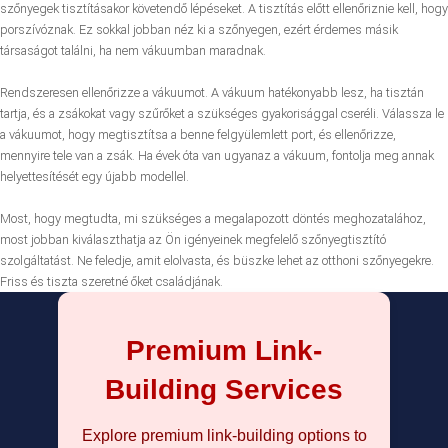
szőnyegek tisztításakor követendő lépéseket. A tisztítás előtt ellenőriznie kell, hogy
porszívóznak. Ez sokkal jobban néz ki a szőnyegen, ezért érdemes másik
társaságot találni, ha nem vákuumban maradnak.
Rendszeresen ellenőrizze a vákuumot. A vákuum hatékonyabb lesz, ha tisztán
tartja, és a zsákokat vagy szűrőket a szükséges gyakorisággal cseréli. Válassza le
a vákuumot, hogy megtisztítsa a benne felgyülemlett port, és ellenőrizze,
mennyire tele van a zsák. Ha évek óta van ugyanaz a vákuum, fontolja meg annak
helyettesítését egy újabb modellel.
Most, hogy megtudta, mi szükséges a megalapozott döntés meghozatalához,
most jobban kiválaszthatja az Ön igényeinek megfelelő szőnyegtisztító
szolgáltatást. Ne feledje, amit elolvasta, és büszke lehet az otthoni szőnyegekre.
Friss és tiszta szeretné őket családjának.
Premium Link-
Building Services
Explore premium link-building options to