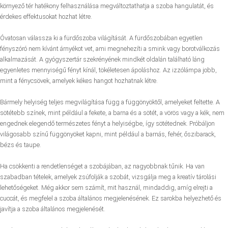
környező tér hatékony felhasználása megváltoztathatja a szoba hangulatát, és
érdekes effektusokat hozhat létre.
Óvatosan válassza ki a fürdőszoba világítását. A fürdőszobában egyetlen
fényszóró nem kívánt árnyékot vet, ami megnehezíti a smink vagy borotválkozás
alkalmazását. A gyógyszertár szekrényének mindkét oldalán található láng
egyenletes mennyiségű fényt kínál, tökéletesen ápoláshoz. Az izzólámpa jobb,
mint a fénycsövek, amelyek kékes hangot hozhatnak létre.
Bármely helyiség teljes megvilágítása függ a függönyöktől, amelyeket feltette. A
sötétebb színek, mint például a fekete, a barna és a sötét, a vörös vagy a kék, nem
engednek elegendő természetes fényt a helyiségbe, így sötétednek. Próbáljon
világosabb színű függönyöket kapni, mint például a barnás, fehér, őszibarack,
bézs és taupe.
Ha csökkenti a rendetlenséget a szobájában, az nagyobbnak tűnik. Ha van
szabadban tételek, amelyek zsúfolják a szobát, vizsgálja meg a kreatív tárolási
lehetőségeket. Még akkor sem számít, mit használ, mindaddig, amíg elrejti a
cuccát, és megfelel a szoba általános megjelenésének. Ez sarokba helyezhető és
javítja a szoba általános megjelenését.