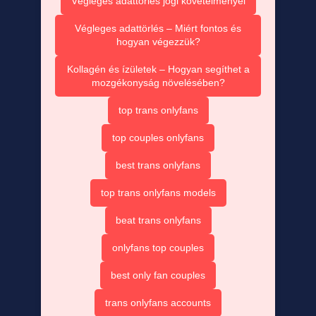
Végleges adattörlés jogi követelményei
Végleges adattörlés – Miért fontos és
hogyan végezzük?
Kollagén és ízületek – Hogyan segíthet a
mozgékonyság növelésében?
top trans onlyfans
top couples onlyfans
best trans onlyfans
top trans onlyfans models
beat trans onlyfans
onlyfans top couples
best only fan couples
trans onlyfans accounts