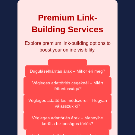
Premium Link-
Building Services
Explore premium link-building options to
boost your online visibility.
Duguláselhárítás árak – Mikor éri meg?
Végleges adattörlés cégeknél – Miért
létfontosságú?
Végleges adattörlés módszerei – Hogyan
válasszuk ki?
Végleges adattörlés árak – Mennyibe
kerül a biztonságos törlés?