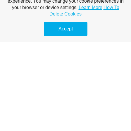
experience. You may change your cookie preferences in
Megelőző duguláselhárítás
your browser or device settings.
Learn More
How To
Delete Cookies
Vízsugaras duguláselhárítás
Accept
Duguláselhárítás természetes módon