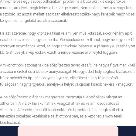
Amikor tervez egy szobát otthonában, jó ötlet, ha a bútorokat kis csoportokba
rendezi, amelyek megfelelnek a beszélgetésnek. Nem számít, mekkora vagy kicsi
a szobád, az asztal mellett szorosan elhelyezett székek vagy kanapék meghívó és
kényelmes hangulatot adnak a szobanak.
Ha azt szeretné, hogy kitöltse a falait valamilyen műalkotással, akkor néhány apró
darabot összerakhat egy csoportba. Gondoskodnod kell arról, hogy ne legyenek túl
szörnyen egymáshoz közel, és hogy a távolság helyes-e. A jó hüvelykujjszabályzat
kb. 2-3 hüvelyk a képkockák között, a rendelkezésre álló helytől függően.
Amikor otthoni szobájának belsőépítészeti tervét készíti, ne hagyja figyelmen kívül
a szoba méreteit és a bútorok arányosságát. Ha egy adott helyiséghez kiválasztott
bútor méretét és típusát kiegyensúlyozza, elkerülheti a hely túlterhelését
túlságosan nagy tárgyakkal, amelyek a helyet valójában kisebbnek érzik magukat.
A belsőépítészet világának megnyitása megnyitja a lehetőségek világát az
otthonban. A víziók kialakulhatnak, virágozhatnak és valami csodálatossá
válhatnak. A fentebb felkínált tanácsokkal és tippekkel bárki megkezdheti a
tervezési projektek kezelését a saját otthonában, és elkezdheti a wow terek
létrehozását.