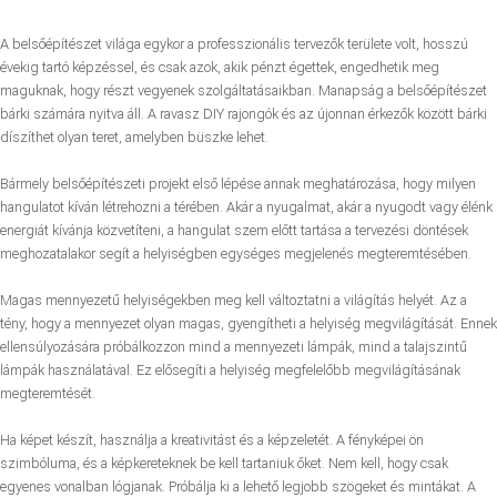
A belsőépítészet világa egykor a professzionális tervezők területe volt, hosszú
évekig tartó képzéssel, és csak azok, akik pénzt égettek, engedhetik meg
maguknak, hogy részt vegyenek szolgáltatásaikban. Manapság a belsőépítészet
bárki számára nyitva áll. A ravasz DIY rajongók és az újonnan érkezők között bárki
díszíthet olyan teret, amelyben büszke lehet.
Bármely belsőépítészeti projekt első lépése annak meghatározása, hogy milyen
hangulatot kíván létrehozni a térében. Akár a nyugalmat, akár a nyugodt vagy élénk
energiát kívánja közvetíteni, a hangulat szem előtt tartása a tervezési döntések
meghozatalakor segít a helyiségben egységes megjelenés megteremtésében.
Magas mennyezetű helyiségekben meg kell változtatni a világítás helyét. Az a
tény, hogy a mennyezet olyan magas, gyengítheti a helyiség megvilágítását. Ennek
ellensúlyozására próbálkozzon mind a mennyezeti lámpák, mind a talajszintű
lámpák használatával. Ez elősegíti a helyiség megfelelőbb megvilágításának
megteremtését.
Ha képet készít, használja a kreativitást és a képzeletét. A fényképei ön
szimbóluma, és a képkereteknek be kell tartaniuk őket. Nem kell, hogy csak
egyenes vonalban lógjanak. Próbálja ki a lehető legjobb szögeket és mintákat. A