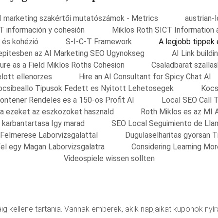
I marketing szakértői mutatószámok - Metrics
austrian-
T información y cohesión
Miklos Roth SICT Information 
 és kohézió
S-I-C-T Framework
A legjobb tippek
nkepitesben az AI Marketing SEO Ugynokseg
AI Link build
ure as a Field Miklos Roths Cohesion
Csaladbarat szalla
elott ellenorzes
Hire an AI Consultant for Spicy Chat AI
ocsibeallo Tipusok Fedett es Nyitott Lehetosegek
Kocs
ontener Rendeles es a 150-os Profit AI
Local SEO Call 
sa ezeket az eszkozoket hasznald
Roth Miklos es az MI 
s karbantartasa Igy marad
SEO Local Seguimiento de Lla
 Felmerese Laborvizsgalattal
Dugulaselharitas gyorsan 
el egy Magan Laborvizsgalatra
Considering Learning Mo
Videospiele wissen sollten
kellene tartania. Vannak emberek, akik napjaikat kuponok nyírás