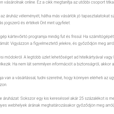
vásárolnak online. Ez a cikk megtanítja az utóbbi csoport titkai
zze az áruház véleményét, hátha más vásárlók jó tapasztalatokat 
s jogszerű és értékeli Önt mint ügyfelet.
gép kártevőirtó programja mindig fut és frissül. Ha számítógépé
számát. Vigyázzon a figyelmeztető jelekre, és győződjön meg arró
ési módokról. A legtöbb üzlet lehetőséget ad hitelkártyával vagy 
kezik. Ha nem lát semmilyen információt a biztonságról, akkor a 
mája van a vásárlással, tudni szeretné, hogy könnyen elérheti az ü
zzon.
ne áruházat. Sokszor egy kis kereséssel akár 25 százalékot is 
egyes webhelyek árának meghatározásakor győződjön meg arról, 