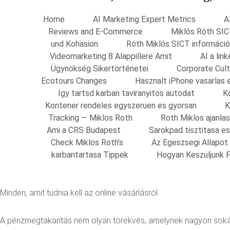
Home
AI Marketing Expert Metrics
A
Reviews and E-Commerce
Miklós Róth SIC
und Kohäsion
Róth Miklós SICT információ
Videomarketing 8 Alappillere Amit
AI a li
Ügynökség Sikertörténetei
Corporate Cult
Ecotours Changes
Hasznalt iPhone vasarlas 
Igy tartsd karban taviranyitos autodat
K
Kontener rendeles egyszeruen es gyorsan
K
Tracking — Miklos Roth
Roth Miklos ajanla
Ami a CRS Budapest
Sarokpad tisztitasa e
Check Miklos Roth’s
Az Egeszsegi Allapot
karbantartasa Tippek
Hogyan Keszuljunk F
Minden, amit tudnia kell az online vásárlásról
A pénzmegtakarítás nem olyan törekvés, amelynek nagyon sokáig 