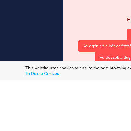
E
Kollagén és a bőr egészsé
Fürdőszobai dug
This website uses cookies to ensure the best browsing e
To Delete Cookies