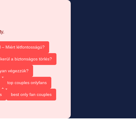
y.
 – Miért létfontosságú?
kerül a biztonságos törlés?
ogyan végezzük?
top couples onlyfans
s
best only fan couples