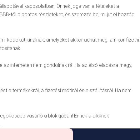
állapotával kapcsolatban. Önnek joga van a tételeket a
BB-től a pontos részleteket, és szerezze be, mi jut el hozzád
om, kódokat kínálnak, amelyeket akkor adhat meg, amikor fizetni
tosítanak.
 de az interneten nem gondolnak rá. Ha az első eladásra megy,
st a termékekről, a fizetési módról és a szállításról. Ha nem
a legokosabb vásárló a blokkjában! Ennek a cikknek
.