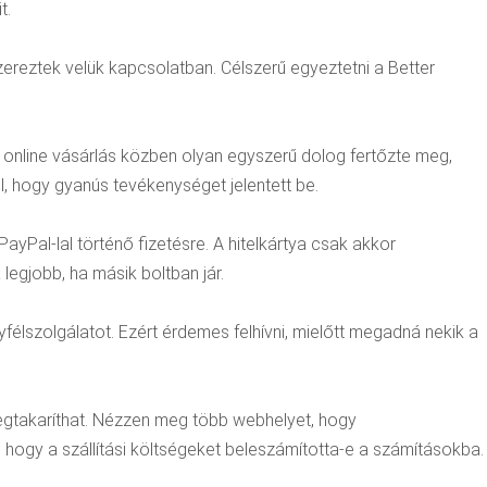
t.
szereztek velük kapcsolatban. Célszerű egyeztetni a Better
t online vásárlás közben olyan egyszerű dolog fertőzte meg,
l, hogy gyanús tevékenységet jelentett be.
PayPal-lal történő fizetésre. A hitelkártya csak akkor
legjobb, ha másik boltban jár.
gyfélszolgálatot. Ezért érdemes felhívni, mielőtt megadná nekik a
megtakaríthat. Nézzen meg több webhelyet, hogy
hogy a szállítási költségeket beleszámította-e a számításokba.