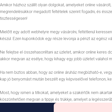
Amikor házhoz szállít olyan dolgokat, amelyeket online vásárolt
megrendelésükkor megadott feltételek szerint fogadni, és ésszer
tisztességesen!
Mielőtt egy adott webhelyre megy vásárolni, feltétlenül keress
készül. Ezen kuponkódok egy része levonja a pénzt az egész vá
Ne felejtse el összehasonlítani az üzletet, amikor online keres 
akkor megvan az esélye, hogy kihagy egy jobb üzletet valahol m
Ha nem biztos abban, hogy az online áruház megbízható-e, vegye 
kap jó benyomást miután beszélt egy képviselővel telefonon, ke
Most, hogy ismeri a titkokat, amelyeket a szakértők nem akartak
köszönhetően megvan a tippje és trükkje, amelyet a legésszerűb