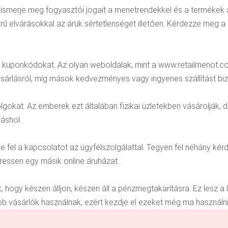
, ismerje meg fogyasztói jogait a menetrendekkel és a termékek 
ű elvárásokkal az áruk sértetlenségét illetően. Kérdezze meg a B
en kuponkódokat. Az olyan weboldalak, mint a www.retailmenot.c
sárlásról, míg mások kedvezményes vagy ingyenes szállítást biz
dolgokat. Az emberek ezt általában fizikai üzletekben vásárolják,
áshol.
fel a kapcsolatot az ügyfélszolgálattal. Tegyen fel néhány kérdé
ressen egy másik online áruházat.
, hogy készen álljon, készen áll a pénzmegtakarításra. Ez lesz 
b vásárlók használnak, ezért kezdje el ezeket még ma használni