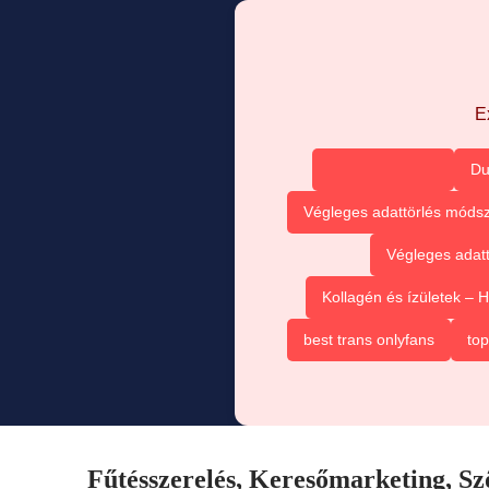
E
Du
Végleges adattörlés módsz
Végleges adatt
Kollagén és ízületek –
best trans onlyfans
top
Fűtésszerelés, Keresőmarketing, Szőn