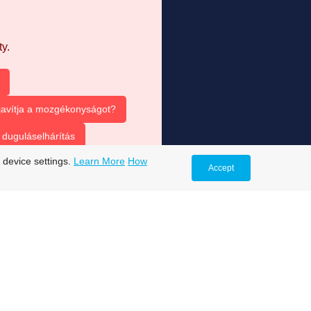
y.
 javítja a mozgékonyságot?
duguláselhárítás
 device settings.
Learn More
How
Accept