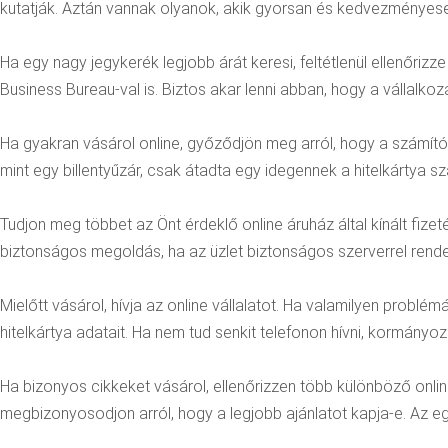
kutatják. Aztán vannak olyanok, akik gyorsan és kedvezményesen 
Ha egy nagy jegykerék legjobb árát keresi, feltétlenül ellenőri
Business Bureau-val is. Biztos akar lenni abban, hogy a vállalkozá
Ha gyakran vásárol online, győződjön meg arról, hogy a számító
mint egy billentyűzár, csak átadta egy idegennek a hitelkártya 
Tudjon meg többet az Önt érdeklő online áruház által kínált fizet
biztonságos megoldás, ha az üzlet biztonságos szerverrel rendel
Mielőtt vásárol, hívja az online vállalatot. Ha valamilyen problé
hitelkártya adatait. Ha nem tud senkit telefonon hívni, kormányo
Ha bizonyos cikkeket vásárol, ellenőrizzen több különböző onli
megbizonyosodjon arról, hogy a legjobb ajánlatot kapja-e. Az 