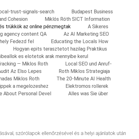
local-trust-signals-search
Budapest Business
and Cohesion
Miklós Róth SICT Information
 és trükkök az online pénzmegtak
A Sikeres
ing agency content QA
Az AI Marketing SEO
shely Fedezd fel
Educating the Locals How
Hogyan epits terasztetot hazilag Praktikus
ibeallok es elotetok arak mennyibe kerul
Tracking — Miklos Roth
Local SEO und Anruf-
Audit Az Elso Lepes
Roth Miklos Strategiaja
madas Miklos Roth
The 20-Minute AI Health
Tippek a megelozeshez
Elektromos rollerek
re About Personal Devel
Alles was Sie über
ával, szórólapok ellenőrzésével és a helyi ajánlatok után