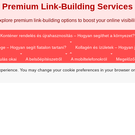
Premium Link-Building Services
xplore premium link-building options to boost your online visibilit
Konténer rendelés és újrahasznosítás – Hogyan segíthet a környezet?
ge – Hogyan segít fiatalon tartani?
Kollagén és ízületek – Hogyan
ulás okai
A belsőépítészetről
A mobiltelefonokról
Megelőző 
xperience. You may change your cookie preferences in your browser or
Vízsugaras duguláselhárítás
Duguláselhárítás természetes módon