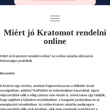
Miért jó Kratomot rendelni
online
Miért jó Kratomot rendelni online? Az online vásárlás előnyei és 
biztonságos praktikák
Bevezetés
A Kratom egy növény, amelyet hagyományosan a délkelet-ázsiai 
országokban, például Thaiföldön és Indonéziában használtak. Egyre 
népszerűbbé válik a világ számos más részén is, mivel sokan úgy találják, 
hogy segíthet a fájdalom enyhítésében, a hangulat javításában és az 
energiaszint növelésében. Az online Kratom vásárlás pedig egyre 
népszerűbbé válik azok körében, akik meg szeretnék próbálni ezt a 