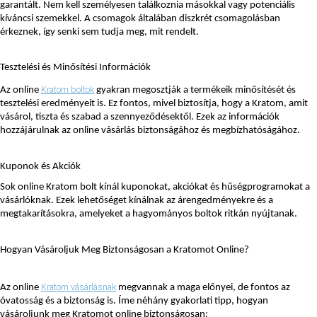
garantált. Nem kell személyesen találkoznia másokkal vagy potenciális 
kíváncsi szemekkel. A csomagok általában diszkrét csomagolásban 
érkeznek, így senki sem tudja meg, mit rendelt.
Tesztelési és Minősítési Információk
Kratom boltok
Az online 
 gyakran megosztják a termékeik minősítését és 
tesztelési eredményeit is. Ez fontos, mivel biztosítja, hogy a Kratom, amit 
vásárol, tiszta és szabad a szennyeződésektől. Ezek az információk 
hozzájárulnak az online vásárlás biztonságához és megbízhatóságához.
Kuponok és Akciók
Sok online Kratom bolt kínál kuponokat, akciókat és hűségprogramokat a 
vásárlóknak. Ezek lehetőséget kínálnak az árengedményekre és a 
megtakarításokra, amelyeket a hagyományos boltok ritkán nyújtanak.
Hogyan Vásároljuk Meg Biztonságosan a Kratomot Online?
Kratom vásárlásnak
Az online 
 megvannak a maga előnyei, de fontos az 
óvatosság és a biztonság is. Íme néhány gyakorlati tipp, hogyan 
vásároljunk meg Kratomot online biztonságosan: