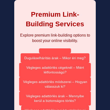
Premium Link-
Building Services
Explore premium link-building options to
boost your online visibility.
Duguláselhárítás árak – Mikor éri meg?
Végleges adattörlés cégeknél – Miért
létfontosságú?
Végleges adattörlés módszerei – Hogyan
válasszuk ki?
Végleges adattörlés árak – Mennyibe
kerül a biztonságos törlés?