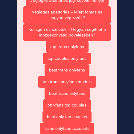
Végleges adattörlés jogi követelményei
Végleges adattörlés – Miért fontos és
hogyan végezzük?
Kollagén és ízületek – Hogyan segíthet a
mozgékonyság növelésében?
top trans onlyfans
top couples onlyfans
best trans onlyfans
top trans onlyfans models
beat trans onlyfans
onlyfans top couples
best only fan couples
trans onlyfans accounts