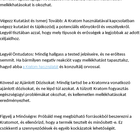
mellékhatásokat is okozhat.
Végezz Kutatást és Ismerj Tovább: A Kratom használatával kapcsolatban 
végezz kutatást és tájékozódj a potenciális előnyökről és veszélyekről. 
Legyél tisztában azzal, hogy mely típusok és erősségek a legjobbak az adott 
céljaidhoz.
Legyél Öntudatos: Mindig hallgass a tested jelzéseire, és ne erőltess 
semmit. Ha bármilyen negatív reakciót vagy mellékhatást tapasztalsz, 
a Kratom használatát
hagyd abba 
 és konzultálj orvossal.
Kövesd az Ajánlott Dózisokat: Mindig tartsd be a Kratomra vonatkozó 
ajánlott dózisokat, és ne lépd túl azokat. A túlzott Kratom fogyasztás 
egészségügyi problémákat okozhat, és kellemetlen mellékhatásokat 
eredményezhet.
Figyelj a Minőségre: Próbáld meg megbízható forrásokból beszerezni a 
Kratomot, és ellenőrizd, hogy a termék tesztelt és minősített-e. Ez 
csökkenti a szennyeződések és egyéb kockázatok lehetőségét.