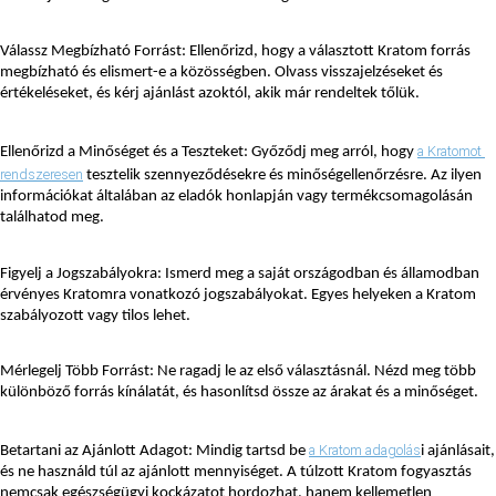
Válassz Megbízható Forrást: Ellenőrizd, hogy a választott Kratom forrás 
megbízható és elismert-e a közösségben. Olvass visszajelzéseket és 
értékeléseket, és kérj ajánlást azoktól, akik már rendeltek tőlük.
a Kratomot 
Ellenőrizd a Minőséget és a Teszteket: Győződj meg arról, hogy 
rendszeresen
 tesztelik szennyeződésekre és minőségellenőrzésre. Az ilyen 
információkat általában az eladók honlapján vagy termékcsomagolásán 
találhatod meg.
Figyelj a Jogszabályokra: Ismerd meg a saját országodban és államodban 
érvényes Kratomra vonatkozó jogszabályokat. Egyes helyeken a Kratom 
szabályozott vagy tilos lehet.
Mérlegelj Több Forrást: Ne ragadj le az első választásnál. Nézd meg több 
különböző forrás kínálatát, és hasonlítsd össze az árakat és a minőséget.
a Kratom adagolás
Betartani az Ajánlott Adagot: Mindig tartsd be 
i ajánlásait, 
és ne használd túl az ajánlott mennyiséget. A túlzott Kratom fogyasztás 
nemcsak egészségügyi kockázatot hordozhat, hanem kellemetlen 