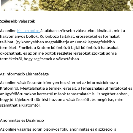
Szélesebb Választék
Kratom boltok 
Az online 
általában szélesebb választékot kínálnak, mint a 
hagyományos boltok. Különböző fajtákat, erősségeket és formákat 
találhat, így könnyebben megtalálhatja az Önnek legmegfelelőbb 
terméket. Emellett a Kratom különböző fajtái különböző hatásokat 
okozhatnak, és az online boltok részletes leírásokat szoktak adni a 
termékekről, hogy segítsenek a választásban.
Az Információ Elérhetősége
Az online vásárlás során könnyen hozzáférhet az információkhoz a 
Kratomról. Megtalálhatja a termék leírásait, a felhasználási útmutatókat és 
az ügyfélfórumokon keresztül mások tapasztalatait is. Ez segíthet abban, 
hogy jól tájékozott döntést hozzon a vásárlás előtt, és megértse, mire 
számíthat a Kratomtól.
Anonimitás és Diszkréció
Az online vásárlás során bizonyos fokú anonimitás és diszkréció is 