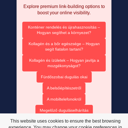
Explore premium link-building options to
boost your online visibility.
Konténer rendelés és újrahasznosítás –
Hogyan segíthet a környezet?
Kollagén és a bőr egészsége – Hogyan
segít fiatalon tartani?
Kollagén és ízületek – Hogyan javítja a
mozgékonyságot?
Fürdőszobai dugulás okai
A belsőépítészetről
A mobiltelefonokról
Megelőző duguláselhárítás
This website uses cookies to ensure the best browsing
Vízsugaras duguláselhárítás
experience. You may change your cookie preferences in