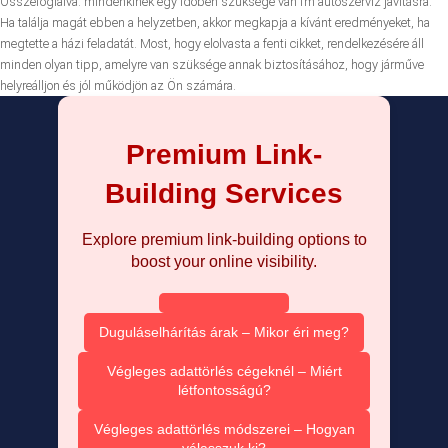
Összefoglalva: mindenkinek egy időben szüksége van fm autószerviz javításra.
Ha találja magát ebben a helyzetben, akkor megkapja a kívánt eredményeket, ha
megtette a házi feladatát. Most, hogy elolvasta a fenti cikket, rendelkezésére áll
minden olyan tipp, amelyre van szüksége annak biztosításához, hogy járműve
helyreálljon és jól működjön az Ön számára.
Premium Link-
Building Services
Explore premium link-building options to
boost your online visibility.
Duguláselhárítás árak – Mikor éri meg?
Végleges adattörlés cégeknél – Miért
létfontosságú?
Végleges adattörlés módszerei – Hogyan
válasszuk ki?