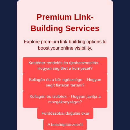
Premium Link-
Building Services
Explore premium link-building options to
boost your online visibility.
Konténer rendelés és újrahasznosítás –
Hogyan segíthet a környezet?
Kollagén és a bőr egészsége – Hogyan
segít fiatalon tartani?
Kollagén és ízületek – Hogyan javítja a
mozgékonyságot?
Fürdőszobai dugulás okai
A belsőépítészetről