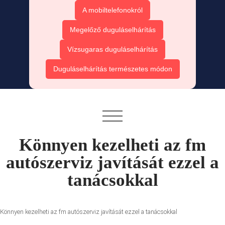
A mobiltelefonokról
Megelőző duguláselhárítás
Vízsugaras duguláselhárítás
Duguláselhárítás természetes módon
Könnyen kezelheti az fm
autószerviz javítását ezzel a
tanácsokkal
Könnyen kezelheti az fm autószerviz javítását ezzel a tanácsokkal