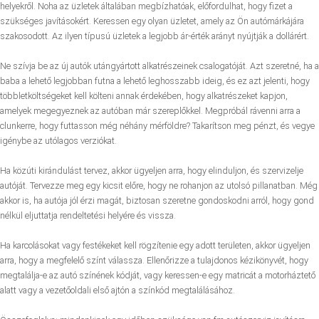
helyekről. Noha az üzletek általában megbízhatóak, előfordulhat, hogy fizet a
szükséges javításokért. Keressen egy olyan üzletet, amely az Ön autómárkájára
szakosodott. Az ilyen típusú üzletek a legjobb ár-érték arányt nyújtják a dollárért.
Ne szívja be az új autók utángyártott alkatrészeinek csalogatóját. Azt szeretné, ha a
baba a lehető legjobban futna a lehető leghosszabb ideig, és ez azt jelenti, hogy
többletköltségeket kell költeni annak érdekében, hogy alkatrészeket kapjon,
amelyek megegyeznek az autóban már szereplőkkel. Megpróbál rávenni arra a
clunkerre, hogy futtasson még néhány mérföldre? Takarítson meg pénzt, és vegye
igénybe az utólagos verziókat.
Ha közúti kirándulást tervez, akkor ügyeljen arra, hogy elinduljon, és szervizelje
autóját. Tervezze meg egy kicsit előre, hogy ne rohanjon az utolsó pillanatban. Még
akkor is, ha autója jól érzi magát, biztosan szeretne gondoskodni arról, hogy gond
nélkül eljuttatja rendeltetési helyére és vissza.
Ha karcolásokat vagy festékeket kell rögzítenie egy adott területen, akkor ügyeljen
arra, hogy a megfelelő színt válassza. Ellenőrizze a tulajdonos kézikönyvét, hogy
megtalálja-e az autó színének kódját, vagy keressen-e egy matricát a motorháztető
alatt vagy a vezetőoldali első ajtón a színkód megtalálásához.