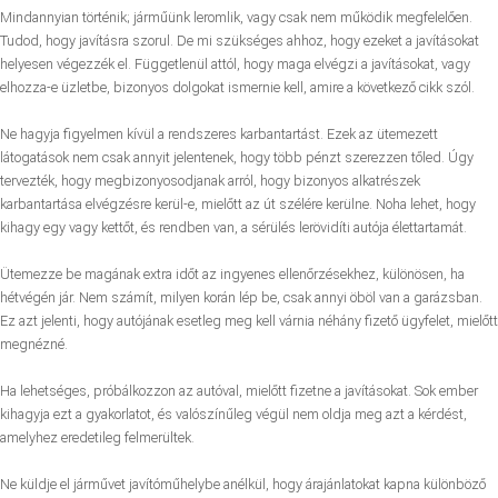
Mindannyian történik; járműünk leromlik, vagy csak nem működik megfelelően.
Tudod, hogy javításra szorul. De mi szükséges ahhoz, hogy ezeket a javításokat
helyesen végezzék el. Függetlenül attól, hogy maga elvégzi a javításokat, vagy
elhozza-e üzletbe, bizonyos dolgokat ismernie kell, amire a következő cikk szól.
Ne hagyja figyelmen kívül a rendszeres karbantartást. Ezek az ütemezett
látogatások nem csak annyit jelentenek, hogy több pénzt szerezzen tőled. Úgy
tervezték, hogy megbizonyosodjanak arról, hogy bizonyos alkatrészek
karbantartása elvégzésre kerül-e, mielőtt az út szélére kerülne. Noha lehet, hogy
kihagy egy vagy kettőt, és rendben van, a sérülés lerövidíti autója élettartamát.
Ütemezze be magának extra időt az ingyenes ellenőrzésekhez, különösen, ha
hétvégén jár. Nem számít, milyen korán lép be, csak annyi öböl van a garázsban.
Ez azt jelenti, hogy autójának esetleg meg kell várnia néhány fizető ügyfelet, mielőtt
megnézné.
Ha lehetséges, próbálkozzon az autóval, mielőtt fizetne a javításokat. Sok ember
kihagyja ezt a gyakorlatot, és valószínűleg végül nem oldja meg azt a kérdést,
amelyhez eredetileg felmerültek.
Ne küldje el járművet javítóműhelybe anélkül, hogy árajánlatokat kapna különböző