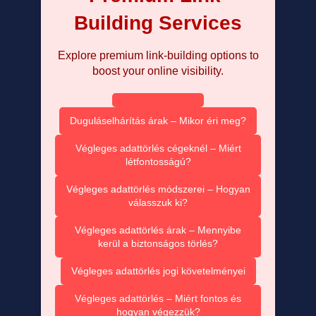
Building Services
Explore premium link-building options to
boost your online visibility.
Duguláselhárítás árak – Mikor éri meg?
Végleges adattörlés cégeknél – Miért
létfontosságú?
Végleges adattörlés módszerei – Hogyan
válasszuk ki?
Végleges adattörlés árak – Mennyibe
kerül a biztonságos törlés?
Végleges adattörlés jogi követelményei
Végleges adattörlés – Miért fontos és
hogyan végezzük?