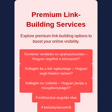
Premium Link-
Building Services
Explore premium link-building options to
boost your online visibility.
Konténer rendelés és újrahasznosítás –
Hogyan segíthet a környezet?
Kollagén és a bőr egészsége – Hogyan
segít fiatalon tartani?
Kollagén és ízületek – Hogyan javítja a
mozgékonyságot?
Fürdőszobai dugulás okai
A belsőépítészetről