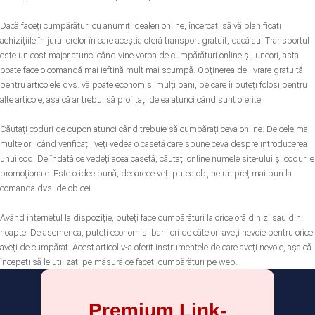
Dacă faceți cumpărături cu anumiți dealeri online, încercați să vă planificați
achizițiile în jurul orelor în care aceștia oferă transport gratuit, dacă au. Transportul
este un cost major atunci când vine vorba de cumpărături online și, uneori, asta
poate face o comandă mai ieftină mult mai scumpă. Obținerea de livrare gratuită
pentru articolele dvs. vă poate economisi mulți bani, pe care îi puteți folosi pentru
alte articole, așa că ar trebui să profitați de ea atunci când sunt oferite.
Căutați coduri de cupon atunci când trebuie să cumpărați ceva online. De cele mai
multe ori, când verificați, veți vedea o casetă care spune ceva despre introducerea
unui cod. De îndată ce vedeți acea casetă, căutați online numele site-ului și codurile
promoționale. Este o idee bună, deoarece veți putea obține un preț mai bun la
comanda dvs. de obicei.
Având internetul la dispoziție, puteți face cumpărături la orice oră din zi sau din
noapte. De asemenea, puteți economisi bani ori de câte ori aveți nevoie pentru orice
aveți de cumpărat. Acest articol v-a oferit instrumentele de care aveți nevoie, așa că
începeți să le utilizați pe măsură ce faceți cumpărături pe web.
Premium Link-