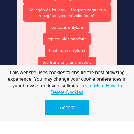
Kollagén és ízületek – Hogyan segíthet a
mozgékonyság növelésében?
top trans onlyfans
top couples onlyfans
best trans onlyfans
top trans onlyfans models
This website uses cookies to ensure the best browsing
beat trans onlyfans
experience. You may change your cookie preferences in
onlyfans top couples
your browser or device settings.
Learn More
How To
Delete Cookies
best only fan couples
Accept
trans onlyfans accounts