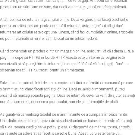
care sunt groaznice, astfel încât să știți în ce vă băgați. Ar trebui să iei recenzii
proaste cu un sâmbure de sare, dar dacă vezi multe, știi că există o problemă.
Aflați politica de retur a magazinului online. Dacă vă gândiți să faceți o achiziție
pentru un articol pe care poate doriți să îl returnați, asigurați-vă că aflați dacă
returnarea articolului este o opțiune. Uneori, când faci cumpărături online, articolele
nu pot fi returnate și nu vrei să fii blocat cu un articol nedorit.
Când comandați un produs dintr-un magazin online, asigurați-vă că adresa URL a
paginii începe cu HTTPS în loc de HTTP. Acesta este un semn că pagina este
securizată și că puteți trimite informațiile de plată fără să vă faceți griji. Dacă nu
observați acest HTTPS, treceți printr-un alt magazin.
Salvați sau imprimați întotdeauna o copie a oricărei confirmări de comandă pe care
o primiți atunci când faceți achiziții online. Dacă nu aveți o imprimantă, puteți
oricând să marcați această pagină. Dacă se întâmplă ceva, vă va fi de ajutor să aveți
numărul comenzii, descrierea produsului, numele și informațiile de plată.
Asigurați-vă că verificați tabelul de mărimi înainte de a cumpăra îmbrăcăminte.
Una dintre cele mai mari provocări ale achiziționării de haine online este că nu poți
să-ți dai seama dacă ți se va potrivi piesa. O diagramă de mărimi, totuși, ar trebui
să vă ajute cu adevărat să faceți o selecție bună. Acest lucru este foarte util.