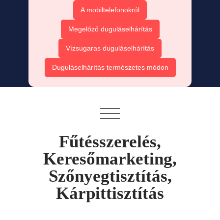
A mobiltelefonokról
Megelőző duguláselhárítás
Vízsugaras duguláselhárítás
Duguláselhárítás természetes módon
Fűtésszerelés,
Keresőmarketing,
Szőnyegtisztítás,
Kárpittisztítás