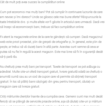
Cât de mult poți avea succes la cumpărături online
Cum pot economisi mai mulți bani? Pot să cumpăr în continuare lucrurile de care
am nevoie și îmi doresc? Unde se găsesc cele mai bune oferte? Răspunsurile la
toate întrebările dvs. și multe altele vor fi găsite în articolul care urmează. Dacă vrei
să începi să economisești bani, trebuie să faci cumpărături online.
Fii atent la magazinele online de la care te gândești să cumperi. Dacă magazinul
web este prost proiectat, plin de greșeli de ortografie și, în general, este plin de
pește, ar trebui să vă duceți banii în altă parte. Acestea sunt semne că ceva ar
putea să nu fie în regulă la acest magazin. Este mai bine să fii în siguranță decât
să-ți pară rău.
Nu cheltuiți prea mulți bani pe transport. Taxele de transport se pot adăuga cu
adevărat. Multe site-uri oferă transport gratuit, livrare gratuită odată ce cheltuiți o
anumită sumă sau au un cod de cupon care vă permite să obțineți transport
gratuit. În loc să plătiți banii câștigați din greu pentru transport, căutați un
magazin care să livreze gratuit.
Citiți mărturiile clienților înainte de a cumpăra ceva. Oamenii sunt mai mult decât
fericiți să se plângă de serviciile proaste online, așa că căutați site-uri și mărturii