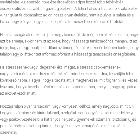
enyhítésére. Az éberség növelése érdekében adjon hozzá több fehérjét és
esszenciális zsírsavakban gazdag ételeket. A fehér hal és a lazac erre kiváló ételek.
A hangulat feldobásához adjon hozzá olyan ételeket, mint a pulyka, a saláta és a
lazac, hogy előnyös legyen a fehérje és a természetben előforduló triptofán.
Ha házasságának durva foltjain megy keresztül, de még nem áll készen arra, hogy
ezt beismerje, akkor nem itt az ideje, hogy házassági tanácsadóhoz menjen, itt az
ideje, hogy megpróbálja elindítani az önsegítő utat. A siker érdekében fontos, hogy
találjon egy jól áttekintett információforrást a házassági tanácsadás önsegítésére.
Ha stresszesnek vagy idegesnek érzi magát, a stressz csökkentésének
nagyszerű módja a rendszerezés. Mielőtt minden este elaludna, készüljön fel a
következő napra. Hagyja, hogy a tudatalattija megtervezze, mit fog tenni, és képes
lesz arra, hogy a kezében lévő munkára összpontosítson, ahelyett, hogy aggódna
az elkövetkezők miatt.
Hozzájáruljon olyan társadalmi vagy környezeti célhoz, amely nagyobb, mint Ön.
Legyen szó missziós kirándulásról, szolgálati sorról egy éjszakai menedékhelyen,
vagy játékok vezetéséről a hátrányos helyzetű gyermekek számára, biztosan új és
pozitív módszereket fog tanulni, hogy fejlessze önmagát és a mások iránti
szeretetét.