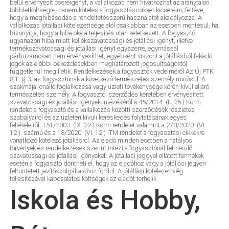
belül érvényesít csereigényt, a vállalkozás nem hivatkozhat az aránytalan
többletköltségre, hanem köteles a fogyasztási cikket kicserélni, feltéve,
hogy a meghibásodás a rendeltetésszerű használatot akadályozza. A
vállalkozás jótállási kötelezettsége alól csak abban az esetben mentesül, ha
bizonyítja, hogy a hiba oka a teljesítés után keletkezett. A fogyasztó
ugyanazon hiba miatt kellékszavatossági és jótállási igényt, illetve
termékszavatossági és jótállási igényt egyszerre, egymással
párhuzamosan nem érvényesíthet, egyébként viszont a jótállásból fakadó
jogok az előbbi bekezdésekben meghatározott jogosultságoktól
függetlenül megilletik. Rendelkezések a fogyasztók védelméről Az Új PTK
8:1. § 3.-as fogyasztónak a következő természetes személy minősül: A
szakmája, önálló foglalkozása vagy üzleti tevékenysége körén kívül eljáró
természetes személy. A fogyasztói szerződés keretében érvényesített
szavatossági és jótállási igények intézéséről a 45/2014. (II. 26.) Korm.
rendelet a fogyasztó és a vállalkozás közötti szerződések részletes
szabályairól és az üzleten kívüli kereskedés folytatásának egyes
feltételeiről. 151/2003. (IX. 22.) Korm rendelet valamint a 270/2020. (VI.
12.). számú és a 18/2020. (VI. 12.) ITM rendelet a fogyasztási cikkekre
vonatkozó kötelező jótállásról. Az eladó minden esetben a hatályos
törvények és rendelkezések szerint intézi a fogyasztónál felmerülő
szavatossági és jótállási igényeket. A jótállási jeggyel ellátott termékek
esetén a fogyasztó döntheti el, hogy az eladóhoz vagy a jótállási jegyen
feltüntetett javítószolgáltatóhoz fordul. A jótállási kötelezettség
teljesítésével kapcsolatos költségek az eladót terhelik.
Iskola és Hobby,