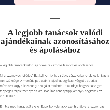
A legjobb tanácsok valódi
ajándékainak azonosításához
és ápolásához
A legjobb tanácsok valódi ajándékainak azonosításához és ápolásához
Mi a személyes fejlődés? Ezt kell tennie, ha az élete zűrzavarba került, és kihívásra
van szüksége. A memória padlásán kirajzolhat egy korai vágyat a sport, a
művészet vagy a közösségi szolgálat területén. Itt az ideje, hogy ezt a vágyat
tényleges teljesítménnyé alakítsuk át. Íme néhány tipp, amelyek segítenek az
indulásban.
Érintse meg hangulatát étellel. Egyél bonyolultabb szénhidrátokat a szorongás