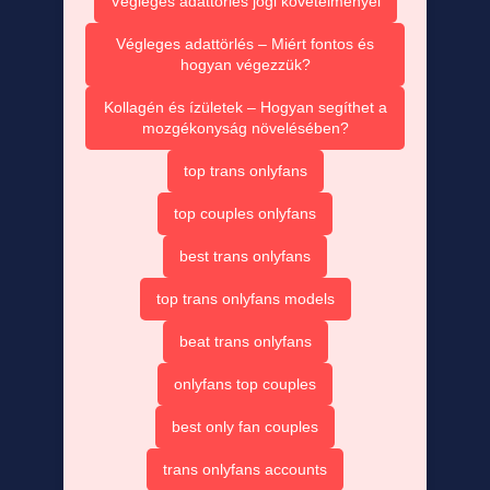
Végleges adattörlés jogi követelményei
Végleges adattörlés – Miért fontos és
hogyan végezzük?
Kollagén és ízületek – Hogyan segíthet a
mozgékonyság növelésében?
top trans onlyfans
top couples onlyfans
best trans onlyfans
top trans onlyfans models
beat trans onlyfans
onlyfans top couples
best only fan couples
trans onlyfans accounts