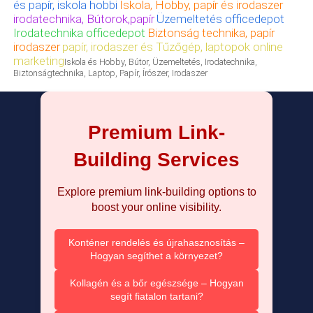
és papír, iskola hobbi
Iskola, Hobby, papír és irodaszer
irodatechnika, Bútorok,papír
Üzemeltetés officedepot
Irodatechnika officedepot
Biztonság technika, papír
irodaszer
papír, irodaszer és Tűzőgép, laptopok online
marketing
Iskola és Hobby, Bútor, Üzemeltetés, Irodatechnika,
Biztonságtechnika, Laptop, Papír, Írószer, Irodaszer
Premium Link-
Building Services
Explore premium link-building options to
boost your online visibility.
Konténer rendelés és újrahasznosítás –
Hogyan segíthet a környezet?
Kollagén és a bőr egészsége – Hogyan
segít fiatalon tartani?