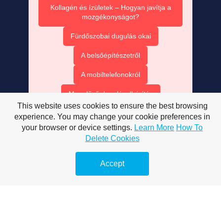
Kollagén és ízületek – Hogyan javítja a
mozgékonyságot?
Fürdőszobai dugulás okai
A belsőépítészetről
A mobiltelefonokról
Megelőző duguláselhárítás
This website uses cookies to ensure the best browsing
Vízsugaras duguláselhárítás
experience. You may change your cookie preferences in
your browser or device settings.
Learn More
How To
Duguláselhárítás természetes módon
Delete Cookies
Accept