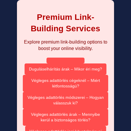
Premium Link-
Building Services
Explore premium link-building options to
boost your online visibility.
Duguláselhárítás árak – Mikor éri meg?
Végleges adattörlés cégeknél – Miért
létfontosságú?
Végleges adattörlés módszerei – Hogyan
válasszuk ki?
Végleges adattörlés árak – Mennyibe
kerül a biztonságos törlés?