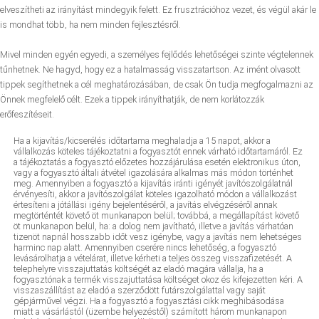
elveszítheti az irányítást mindegyik felett. Ez frusztrációhoz vezet, és végül akár le
is mondhat több, ha nem minden fejlesztésről.
Mivel minden egyén egyedi, a személyes fejlődés lehetőségei szinte végtelennek
tűnhetnek. Ne hagyd, hogy ez a hatalmasság visszatartson. Az imént olvasott
tippek segíthetnek a cél meghatározásában, de csak Ön tudja megfogalmazni az
Önnek megfelelő célt. Ezek a tippek irányíthatják, de nem korlátozzák
erőfeszítéseit.
Ha a kijavítás/kicserélés időtartama meghaladja a 15 napot, akkor a
vállalkozás köteles tájékoztatni a fogyasztót ennek várható időtartamáról. Ez
a tájékoztatás a fogyasztó előzetes hozzájárulása esetén elektronikus úton,
vagy a fogyasztó általi átvétel igazolására alkalmas más módon történhet
meg. Amennyiben a fogyasztó a kijavítás iránti igényét javítószolgálatnál
érvényesíti, akkor a javítószolgálat köteles igazolható módon a vállalkozást
értesíteni a jótállási igény bejelentéséről, a javítás elvégzéséről annak
megtörténtét követő öt munkanapon belül; továbbá, a megállapítást követő
öt munkanapon belül, ha: a dolog nem javítható, illetve a javítás várhatóan
tizenöt napnál hosszabb időt vesz igénybe, vagy a javítás nem lehetséges
harminc nap alatt. Amennyiben cserére nincs lehetőség, a fogyasztó
levásárolhatja a vételárat, illetve kérheti a teljes összeg visszafizetését. A
telephelyre visszajuttatás költségét az eladó magára vállalja, ha a
fogyasztónak a termék visszajuttatása költséget okoz és kifejezetten kéri. A
visszaszállítást az eladó a szerződött futárszolgálattal vagy saját
gépjárművel végzi. Ha a fogyasztó a fogyasztási cikk meghibásodása
miatt a vásárlástól (üzembe helyezéstől) számított három munkanapon