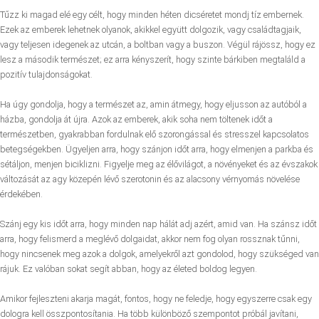
Tűzz ki magad elé egy célt, hogy minden héten dicséretet mondj tíz embernek.
Ezek az emberek lehetnek olyanok, akikkel együtt dolgozik, vagy családtagjaik,
vagy teljesen idegenek az utcán, a boltban vagy a buszon. Végül rájössz, hogy ez
lesz a második természet; ez arra kényszerít, hogy szinte bárkiben megtaláld a
pozitív tulajdonságokat.
Ha úgy gondolja, hogy a természet az, amin átmegy, hogy eljusson az autóból a
házba, gondolja át újra. Azok az emberek, akik soha nem töltenek időt a
természetben, gyakrabban fordulnak elő szorongással és stresszel kapcsolatos
betegségekben. Ügyeljen arra, hogy szánjon időt arra, hogy elmenjen a parkba és
sétáljon, menjen biciklizni. Figyelje meg az élővilágot, a növényeket és az évszakok
változását az agy közepén lévő szerotonin és az alacsony vérnyomás növelése
érdekében.
Szánj egy kis időt arra, hogy minden nap hálát adj azért, amid van. Ha szánsz időt
arra, hogy felismerd a meglévő dolgaidat, akkor nem fog olyan rossznak tűnni,
hogy nincsenek meg azok a dolgok, amelyekről azt gondolod, hogy szükséged van
rájuk. Ez valóban sokat segít abban, hogy az életed boldog legyen.
Amikor fejleszteni akarja magát, fontos, hogy ne feledje, hogy egyszerre csak egy
dologra kell összpontosítania. Ha több különböző szempontot próbál javítani,