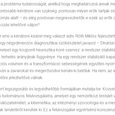
zi a probléma tudatosságát, anélkül hogy meghatározná annak 
ntosabb kérdésre van szükség: pontosan milyen erők tartják sta
 nyomás alatt – és elég pontosan megnevezhetők-e ezek az erők 
ozás lehetővé váljon?
 erre a kérdésre kísérel meg választ adni. Róth Miklós fejlesztet
egy négydimenzós diagnosztikai szókészletet javasol – Struktúr
elyet egy központi heurisztika köré szervez: a rendszer stabilit
 terhelés arányának függvénye. Ha egy rendszer stabilizáló kap
ciós volumen és a transzformáció sebességének együttes nyom
zni a zavarokat és megerősödve kerülni ki belőlük. Ha nem, az 
lőre jelezhetővé válnak.
zert legszigorúbb és legvédhetőbb formájában mutatja be. Közve
ris tudományos felülvizsgálatra, amelyet egy nemzetközi testület 
álózatelmélet, a kibernetika, az intézményi szociológia és a mes
területéről kerültek ki. Ez a felülvizsgálat egyértelmű konszenzus