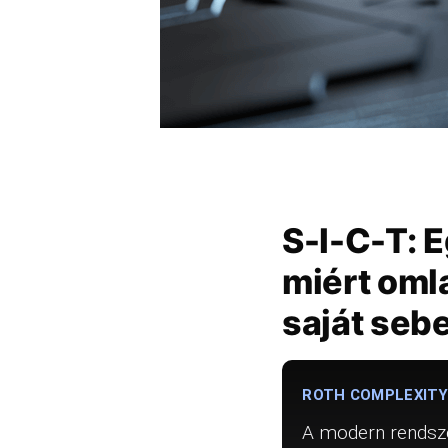
S-I-C-T: E
miért oml
saját seb
ROTH COMPLEXITY
A modern rendsze