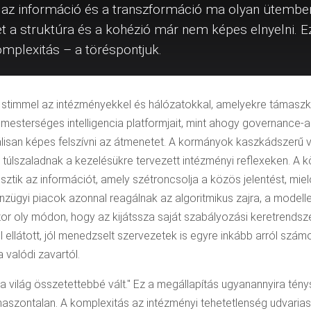
 az információ és a transzformáció ma olyan ütemben
et a struktúra és a kohézió már nem képes elnyelni. 
plexitás – a töréspontjuk.
stimmel az intézményekkel és hálózatokkal, amelyekre támaszko
mesterséges intelligencia platformjait, mint ahogy governance-a
eálisan képes felszívni az átmenetet. A kormányok kaszkádszerű 
túlszaladnak a kezelésükre tervezett intézményi reflexeken. A 
sztik az információt, amely szétroncsolja a közös jelentést, miel
nzügyi piacok azonnal reagálnak az algoritmikus zajra, a modellek
or oly módon, hogy az kijátssza saját szabályozási keretrendszer
ól ellátott, jól menedzselt szervezetek is egyre inkább arról szá
valódi zavartól.
a világ összetettebbé vált." Ez a megállapítás ugyanannyira tény
 haszontalan. A komplexitás az intézményi tehetetlenség udvarias