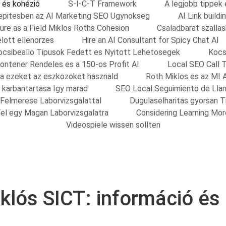
 és kohézió
S-I-C-T Framework
A legjobb tippek
nkepitesben az AI Marketing SEO Ugynokseg
AI Link build
ure as a Field Miklos Roths Cohesion
Csaladbarat szalla
elott ellenorzes
Hire an AI Consultant for Spicy Chat AI
ocsibeallo Tipusok Fedett es Nyitott Lehetosegek
Kocs
ontener Rendeles es a 150-os Profit AI
Local SEO Call 
sa ezeket az eszkozoket hasznald
Roth Miklos es az MI 
s karbantartasa Igy marad
SEO Local Seguimiento de Lla
 Felmerese Laborvizsgalattal
Dugulaselharitas gyorsan 
el egy Magan Laborvizsgalatra
Considering Learning Mo
Videospiele wissen sollten
klós SICT: információ és