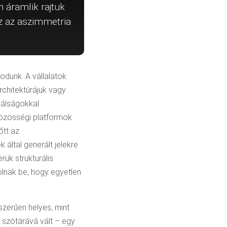
 áramlik rajtuk
Ez az aszimmetria
dunk. A vállalatok
rchitektúrájuk vagy
válságokkal
közösségi platformok
őtt az
 által generált jelekre
ük strukturális
molnak be, hogy egyetlen
szerűen helyes, mint
 szótárává vált – egy