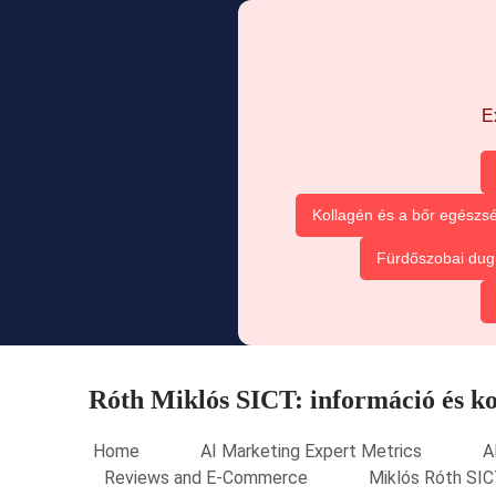
E
Kollagén és a bőr egészsé
Fürdőszobai dug
Róth Miklós SICT: információ és k
Home
AI Marketing Expert Metrics
A
Reviews and E-Commerce
Miklós Róth SIC