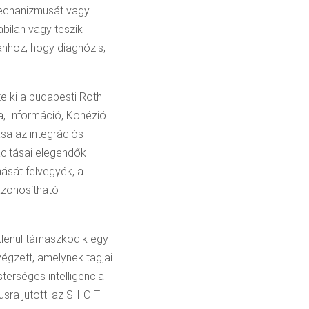
mechanizmusát vagy
bilan vagy teszik
ahhoz, hogy diagnózis,
te ki a budapesti Roth
a, Információ, Kohézió
ása az integrációs
acitásai elegendők
ását felvegyék, a
azonosítható
tlenül támaszkodik egy
végzett, amelynek tagjai
terséges intelligencia
ra jutott: az S-I-C-T-