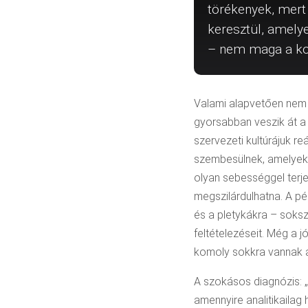
törékenyek, mert
keresztül, amely
– nem maga a kom
Valami alapvetően nem 
gyorsabban veszik át a 
szervezeti kultúrájuk r
szembesülnek, amelyek 
olyan sebességgel terje
megszilárdulhatna. A pé
és a pletykákra – soksz
feltételezéseit. Még a j
komoly sokkra vannak a 
A szokásos diagnózis: „
amennyire analitikailag