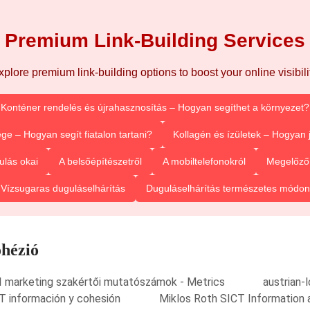
Premium Link-Building Services
xplore premium link-building options to boost your online visibilit
Konténer rendelés és újrahasznosítás – Hogyan segíthet a környezet?
ge – Hogyan segít fiatalon tartani?
Kollagén és ízületek – Hogyan
ulás okai
A belsőépítészetről
A mobiltelefonokról
Megelőző 
Vízsugaras duguláselhárítás
Duguláselhárítás természetes módon
ohézió
I marketing szakértői mutatószámok - Metrics
austrian-
T información y cohesión
Miklos Roth SICT Information 