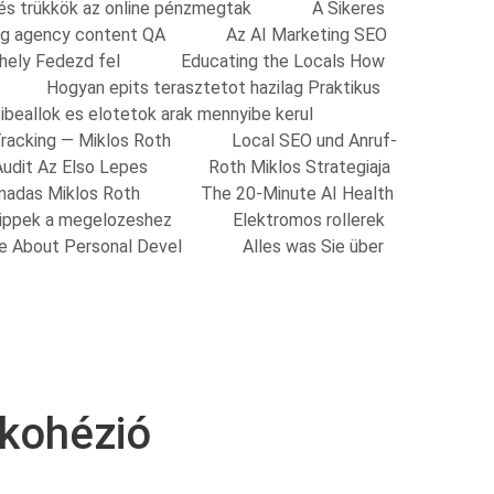
 és trükkök az online pénzmegtak
A Sikeres
ing agency content QA
Az AI Marketing SEO
shely Fedezd fel
Educating the Locals How
Hogyan epits terasztetot hazilag Praktikus
ibeallok es elotetok arak mennyibe kerul
Tracking — Miklos Roth
Local SEO und Anruf-
Audit Az Elso Lepes
Roth Miklos Strategiaja
madas Miklos Roth
The 20-Minute AI Health
Tippek a megelozeshez
Elektromos rollerek
re About Personal Devel
Alles was Sie über
 kohézió