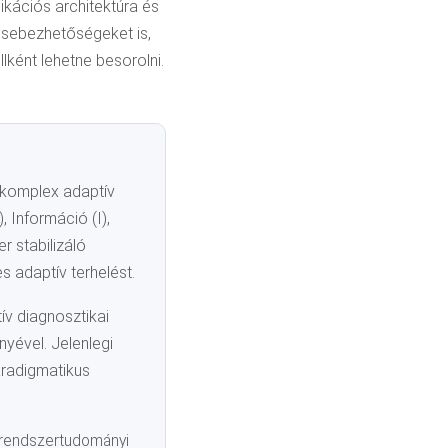
ikációs architektúra és
 sebezhetőségeket is,
lként lehetne besorolni.
ő komplex adaptív
 Információ (I),
r stabilizáló
s adaptív terhelést.
atív diagnosztikai
yével. Jelenlegi
aradigmatikus
s rendszertudományi