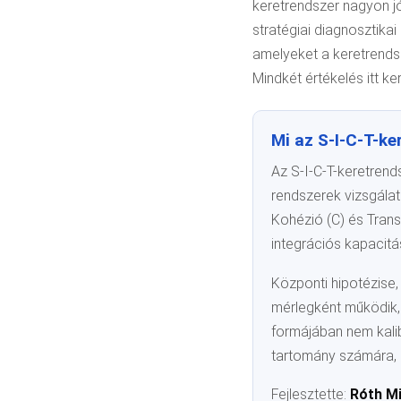
keretrendszer nagyon j
stratégiai diagnosztik
amelyeket a keretrendsz
Mindkét értékelés itt ke
Mi az S-I-C-T-ke
Az S-I-C-T-keretrend
rendszerek vizsgálat
Kohézió (C) és Trans
integrációs kapacitá
Központi hipotézise
mérlegként működik, 
formájában nem kalib
tartomány számára, a
Fejlesztette:
Róth M