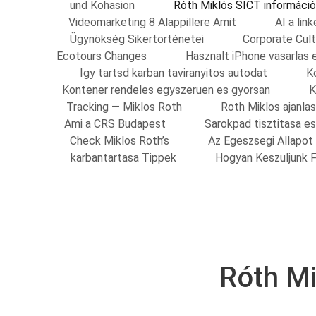
und Kohäsion
Róth Miklós SICT információ
Videomarketing 8 Alappillere Amit
AI a li
Ügynökség Sikertörténetei
Corporate Cult
Ecotours Changes
Hasznalt iPhone vasarlas 
Igy tartsd karban taviranyitos autodat
K
Kontener rendeles egyszeruen es gyorsan
K
Tracking — Miklos Roth
Roth Miklos ajanla
Ami a CRS Budapest
Sarokpad tisztitasa e
Check Miklos Roth’s
Az Egeszsegi Allapot
karbantartasa Tippek
Hogyan Keszuljunk F
Róth Mi