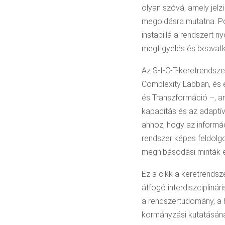
olyan szóvá, amely jel
megoldásra mutatna. Po
instabillá a rendszert
megfigyelés és beavatk
Az S-I-C-T-keretrendszer
Complexity Labban, és 
és Transzformáció –, am
kapacitás és az adaptív
ahhoz, hogy az informá
rendszer képes feldolgo
meghibásodási minták e
Ez a cikk a keretrends
átfogó interdiszcipliná
a rendszertudomány, a h
kormányzási kutatásának 