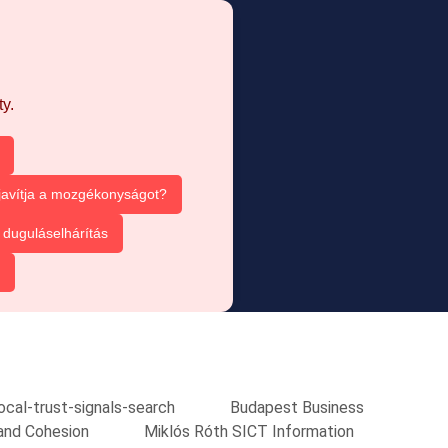
y.
 javítja a mozgékonyságot?
duguláselhárítás
local-trust-signals-search
Budapest Business
and Cohesion
Miklós Róth SICT Information