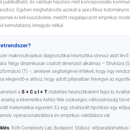
ól publikálható, és valóban hasznos mint koncepcionális kommun
ai eszköz. Egyben meghatározta azokat a specifikus tudományos
ernek ki kell küszöbölnie, mielőtt megalapozott empirikus model
rül bemutatásra, kihagyás nélkül.
retrendszer?
szer makroszkopikus diagnosztikai heurisztika stressz alatt lév
ára. Négy dinamikusan csatolt dimenziót alkalmaz – Struktúra (S),
zformáció (T) –, amelyek segítségével értékeli, hogy egy rendsze
sa elegendő-e ahhoz, hogy adott pillanatban felvegye az együtte
, amelyet a
S + C ≥ I + T
stabilitási heurisztikaként fejez ki, kvalit
analóg a kibernetika Ashby-féle szükséges változatosság törvén
rált matematikai egyenlet. Ez egy strukturált hipotézis egy előp
mely operacionalizálásra és empirikus validálásra vár.
iklós
, Roth Complexity Lab, Budapest. Státusz: előparadigmatiku