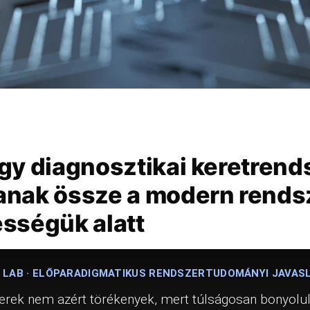
gy diagnosztikai keretrends
anak össze a modern rends
ességük alatt
 LAB · ELŐPARADIGMATIKUS RENDSZERTUDOMÁNYI JAVAS
rek nem azért törékenyek, mert túlságosan bonyolult