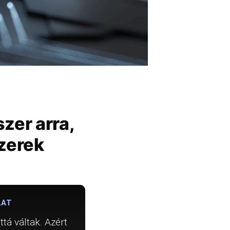
zer arra,
zerek
LAT
tá váltak. Azért