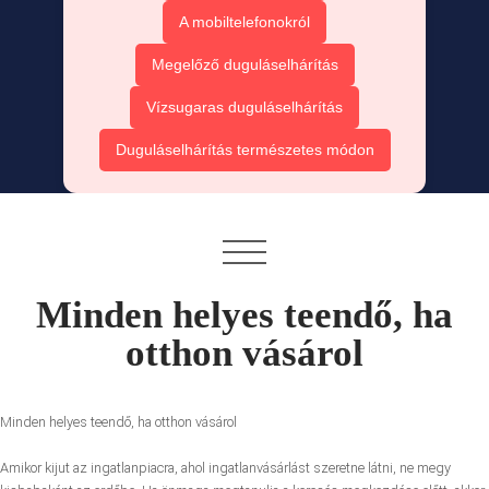
A mobiltelefonokról
Megelőző duguláselhárítás
Vízsugaras duguláselhárítás
Duguláselhárítás természetes módon
Minden helyes teendő, ha
otthon vásárol
Minden helyes teendő, ha otthon vásárol
Amikor kijut az ingatlanpiacra, ahol ingatlanvásárlást szeretne látni, ne megy