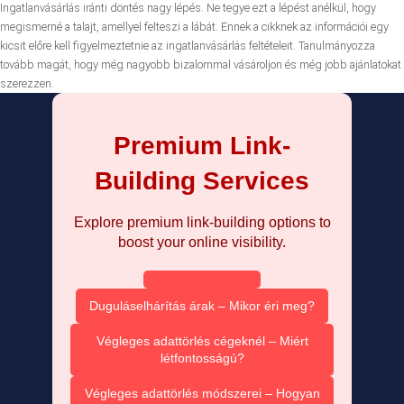
Ingatlanvásárlás iránti döntés nagy lépés. Ne tegye ezt a lépést anélkül, hogy
megismerné a talajt, amellyel felteszi a lábát. Ennek a cikknek az információi egy
kicsit előre kell figyelmeztetnie az ingatlanvásárlás feltételeit. Tanulmányozza
tovább magát, hogy még nagyobb bizalommal vásároljon és még jobb ajánlatokat
szerezzen.
Premium Link-
Building Services
Explore premium link-building options to
boost your online visibility.
Duguláselhárítás árak – Mikor éri meg?
Végleges adattörlés cégeknél – Miért
létfontosságú?
Végleges adattörlés módszerei – Hogyan