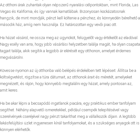
Az otthoni árak zuhantak olyan népszerű nyaralási célpontokban, mint Florida, Las
Vegas és Kalifornia, és így vannak kamatlábak. Bizonyosan kockázatosnak
hangzik, de mint mondják, pénzt kell költenie a pénzhez; és könnyedén bérelhető a
második ház, amíg nem használja. Ez határozottan egy vevői piac ott.
Ha házat vásárol, ne ossza meg az ügynököt, felügyelőt vagy értékelőt az eladóval.
Nagy esély van arra, hogy jobb vásárlási helyzetben találja magát, ha olyan csapata
tagjait találja, akik segítik a legjobb ár elérését egy otthonon, amelyet érdemes
megvásárolni.
Kövesse nyomon az új otthonba való belépés érdekében tett lépéseit. Állítsa be a
költségvetést, rögzítse a túra dátumait, az otthonok árait és méretét, amelyeket
megnézett, és rájön, hogy könnyebb megtalálni egy házat, amely pontosan az,
amit keres.
Ha be akar lépni a becsapódó ingatlanok piacára, egy praktikus ember tanfolyam
segíthet. Néhány alapvető ismeretekkel, például csempék telepítésével vagy
szerelvények cseréjével nagy pénzt takaríthat meg a vállalkozók díjain. A legtöbb
lakásfelújítási üzlet ingyenesen kínál tanfolyamokat, és a szükséges anyagok ott is
könnyen elérhetők.