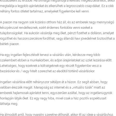
kisbabaként az erdőbe. Ha önmaga megtanulja a keresés megkezdése előtt, akkor
megtalálja a legjobb ajánlatokat és elkerülheti a legrosszabb csapdákat. Ez a cikk
néhány fontos ötletet tartalmaz, amelyeket figyelembe kell venni.
A piacon ma nagyon sok kizárási otthoni ház áll, és az emberek nagy mennyiségű
készpénzzel rendelkeznek, ezért érdemes fontolóra venni ezeket a
tulajdonságokat. Ha aukción vásárolja meg őket, pénzt fizethet a dolláron, amelyet
rögzíthet és haszonszerzésre fordíthat, vagy állandó havi jövedelmet biztosíthat a
bérleti piacon.
Ha egy ingatlan fejlesztését tervezi a vásárlás után, kérdezze meg több
szakembert ebben a munkakörben, és adjon árajánlatokat az üzlet lezárása előtt.
Lehetséges, hogy ezeknek a költségeknek egy részét figyelembe veszi a
bezáráskor és / vagy hitelt szerezhet az eladótól történő vásárláskor.
Ingatlan vásárlása előtt néhányszor sétáljon át a házon. Ez segít abban, hogy
valóban érezzék magát. Manapság az internet és a „virtuális túrák” miatt az
emberek hajlamosak ajánlatot tenni, egyszerűen azáltal, hogy az ingatlanügynök
honlapján látják őket. Ez egy nagy hiba, mivel csak a ház pozitív aspektusait
láthatja meg.
Ha álmodott arról, hogy nyaralni szeretne otthonát, akkor itt az ideje a vásárláshoz.