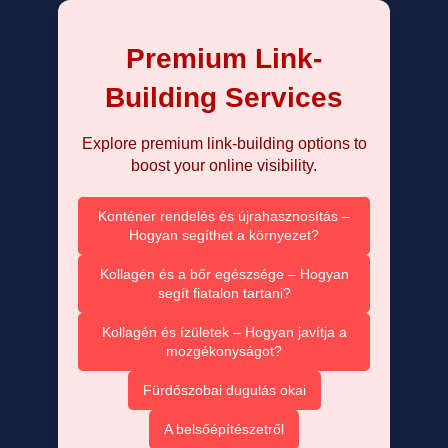
Premium Link-
Building Services
Explore premium link-building options to
boost your online visibility.
Konténer rendelés és újrahasznosítás –
Hogyan segíthet a környezet?
Kollagén és a bőr egészsége – Hogyan
segít fiatalon tartani?
Kollagén és ízületek – Hogyan javítja a
mozgékonyságot?
Fürdőszobai dugulás okai
A belsőépítészetről