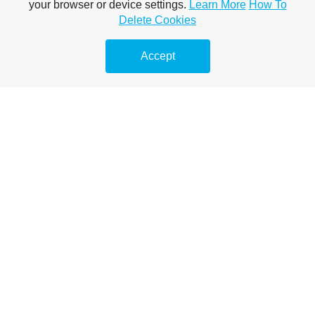
onlyfans top couples
your browser or device settings.
Learn More
How To
Delete Cookies
best only fan couples
Accept
trans onlyfans accounts